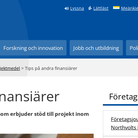
Lyssna
Lättläst
Meänkie
Forskning och innovation
Jobb och utbildning
Pol
jektmedel
>
Tips på andra finansiärer
inansiärer
Företag
som erbjuder stöd till projekt inom
Företagsjou
Northvolts