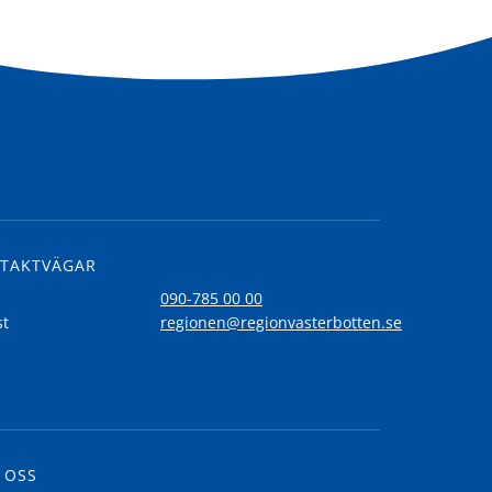
TAKTVÄGAR
l
090-785 00 00
st
regionen@regionvasterbotten.se
 OSS