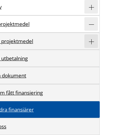
v
projektmedel
 projektmedel
utbetalning
ch dokument
m fått finansiering
dra finansiärer
oss