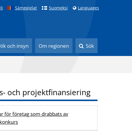
li
Sámegielat
Suomeksi
Languages
itik och insyn
Om regionen
Sök
s- och projektfinansiering
r för företag som drabbats av
 konkurs