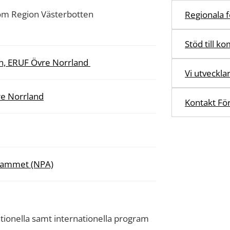
om Region Västerbotten
Regionala f
Stöd till k
en, ERUF Övre Norrland
Vi utveckla
re Norrland
Kontakt För
grammet (NPA)
tionella samt internationella program