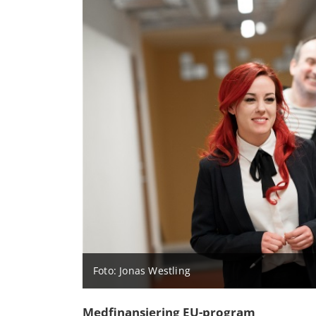
Foto: Jonas Westling
Medfinansiering EU-program