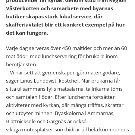
producenter får synas. Genom stöd från Region
Västerbotten och samarbete med byarnas
butiker skapas stark lokal service, där
skafferiavtalet blir ett konkret exempel på hur
det kan fungera.
Varje dag serveras över 450 måltider och mer än 60
matlådor, med lunchservering för brukare inom
hemtjänsten.
– Vi har sett att gemenskapen gör maten godare,
säger Linus Lundqvist, kostchef. När brukarna får
sitta tillsammans fylls matsalarna, tallrikarna töms
och samtalen flödar. Efter luncherna fortsätter
aktiviteter med kyrkan, där många träffas, skrattar
och utbyter minnen. Byaskolorna i Ammarnäs,
Blattnicksele och Gargnäs är också
viktiga mötesplatser som bidrar till hela kommunens