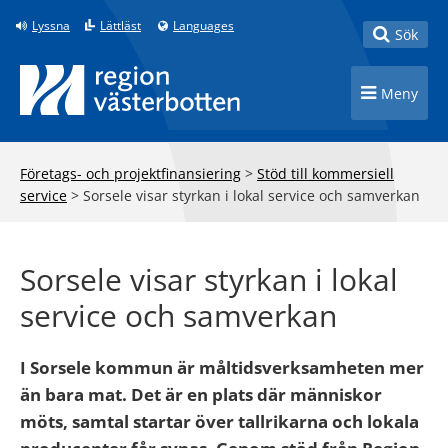
Till innehåll på sidan
Lyssna
Lättläst
Languages
Toggle
Sök
Toggle n
Meny
Företags- och projektfinansiering
>
Stöd till kommersiell
service
>
Sorsele visar styrkan i lokal service och samverkan
Sorsele visar styrkan i lokal
service och samverkan
I Sorsele kommun är måltidsverksamheten mer
än bara mat. Det är en plats där människor
möts, samtal startar över tallrikarna och lokala