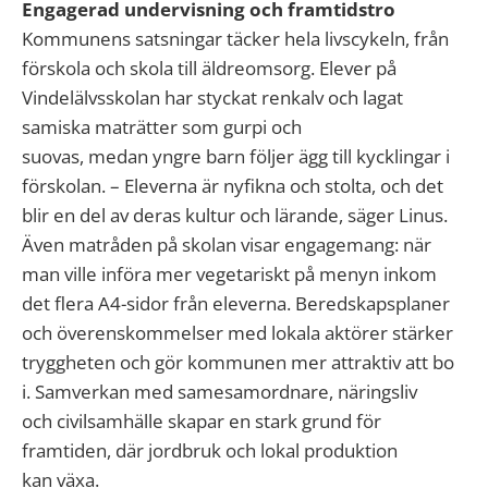
Engagerad undervisning och framtidstro
Kommunens satsningar täcker hela livscykeln, från
förskola och skola till äldreomsorg. Elever på
Vindelälvsskolan har styckat renkalv och lagat
samiska maträtter som gurpi och
suovas, medan yngre barn följer ägg till kycklingar i
förskolan. – Eleverna är nyfikna och stolta, och det
blir en del av deras kultur och lärande, säger Linus.
Även matråden på skolan visar engagemang: när
man ville införa mer vegetariskt på menyn inkom
det flera A4-sidor från eleverna. Beredskapsplaner
och överenskommelser med lokala aktörer stärker
tryggheten och gör kommunen mer attraktiv att bo
i. Samverkan med samesamordnare, näringsliv
och civilsamhälle skapar en stark grund för
framtiden, där jordbruk och lokal produktion
kan växa.