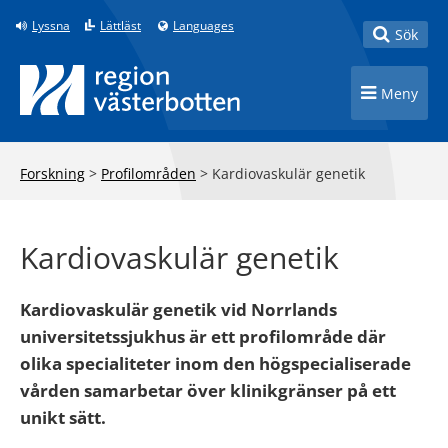
Till innehåll på sidan
Lyssna
Lättläst
Languages
Toggle
Sök
Toggle n
Meny
Forskning
>
Profilområden
>
Kardiovaskulär genetik
Kardiovaskulär genetik
Kardiovaskulär genetik vid Norrlands
universitetssjukhus är ett profilområde där
olika specialiteter inom den högspecialiserade
vården samarbetar över klinikgränser på ett
unikt sätt.