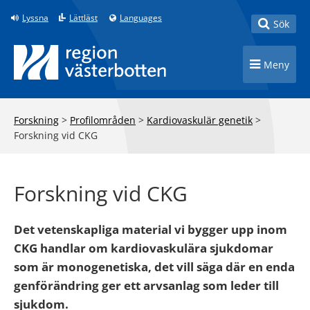
Till innehåll på sidan
Lyssna
Lättläst
Languages
Toggle
Sök
Toggle n
Meny
Forskning
>
Profilområden
>
Kardiovaskulär genetik
>
Forskning vid CKG
Forskning vid CKG
Det vetenskapliga material vi bygger upp inom
CKG handlar om kardiovaskulära sjukdomar
som är monogenetiska, det vill säga där en enda
genförändring ger ett arvsanlag som leder till
sjukdom.