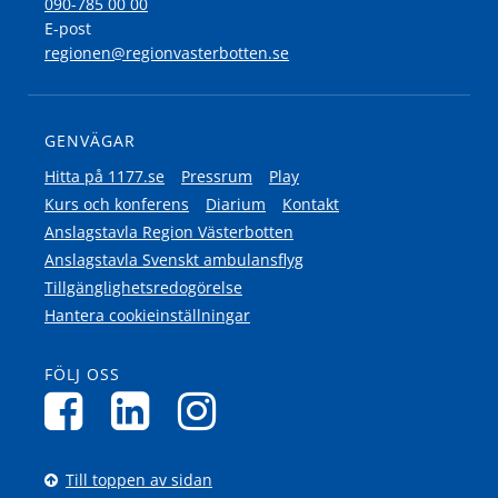
090-785 00 00
E-post
regionen@regionvasterbotten.se
GENVÄGAR
Hitta på 1177.se
Pressrum
Play
Kurs och konferens
Diarium
Kontakt
Anslagstavla Region Västerbotten
Anslagstavla Svenskt ambulansflyg
Tillgänglighetsredogörelse
Hantera cookieinställningar
FÖLJ OSS
Till toppen av sidan