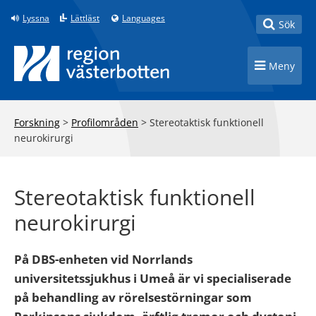
Till innehåll på sidan
Lyssna
Lättläst
Languages
Toggle
Sök
Toggle n
Meny
Forskning
>
Profilområden
>
Stereotaktisk funktionell
neurokirurgi
Stereotaktisk funktionell
neurokirurgi
På DBS-enheten vid Norrlands
universitetssjukhus i Umeå är vi specialiserade
på behandling av rörelsestörningar som