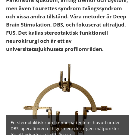
Parkinsons sjukdom, ärftlig tremor och dystoni,
men även Tourettes syndrom tvångssyndrom
och vissa andra tillstånd. Våra metoder är Deep
Brain Stimulation, DBS, och fokuserat ultraljud,
FUS. Det kallas stereotaktisk funktionell
neurokirurgi och är ett av
universitetssjukhusets profilområden.
En stereotaktisk ram fixerar patientens huvud under
DBS-operationen och ger neurokirurgen mätpunkter
för att orientera sig i hjärnan.