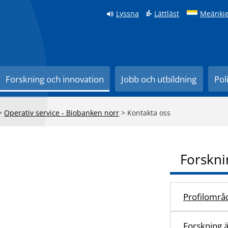
Lyssna
Lättläst
Meänkie
Forskning och innovation
Jobb och utbildning
Pol
>
Operativ service - Biobanken norr
>
Kontakta oss
Forskni
Profilområ
Forskning 