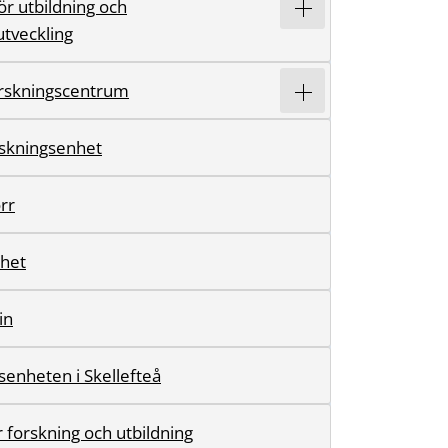
ör utbildning och
tveckling
forskningscentrum
orskningsenhet
rr
rhet
in
senheten i Skellefteå
 forskning och utbildning