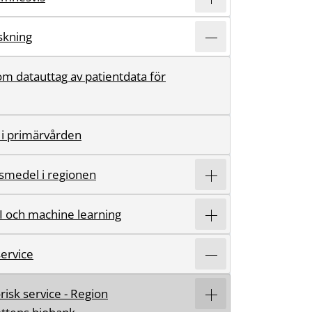
rskning
m datauttag av patientdata för
 i primärvården
smedel i regionen
AI och machine learning
ervice
risk service - Region