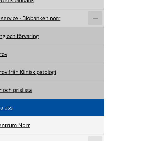
ttens biobank
 service - Biobanken norr
ng och förvaring
rov
rov från Klinisk patologi
 och prislista
a oss
entrum Norr