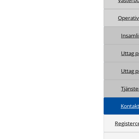
Västerbo
Operativ
Insamli
Uttag p
Uttag p
Tjänster
Kontakt
Registerc