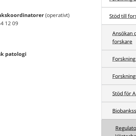
nkskoordinatorer
(operativt)
Stöd till fo
64 12 09
Ansökan o
forskare
k patologi
Forskning
Forskning
Stöd för 
Biobankss
Regulato