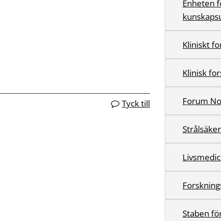
Enheten f
kunskapsu
Kliniskt 
Klinisk f
Forum No
Tyck till
Strålsäke
Livsmedic
Forskning
Staben för