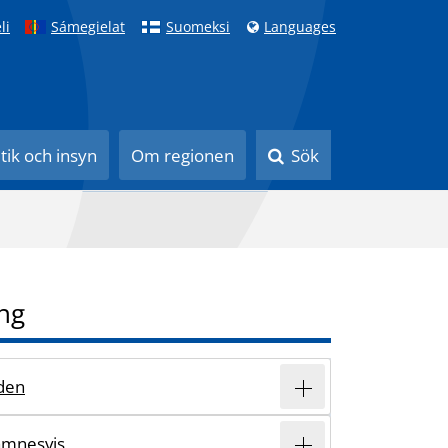
li
Sámegielat
Suomeksi
Languages
itik och insyn
Om regionen
Sök
ng
den
ämnesvis