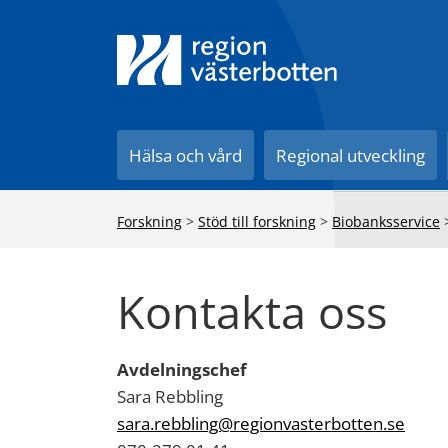
Till innehåll på sidan
Hälsa och vård
Regional utveckling
Forskning
>
Stöd till forskning
>
Biobanksservice
Kontakta oss
Avdelningschef
Sara Rebbling
sara.rebbling@regionvasterbotten.se