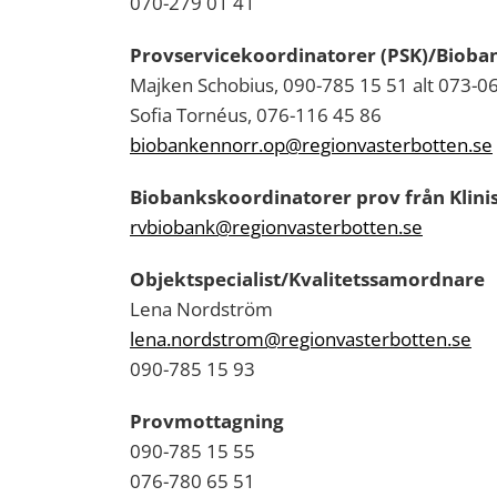
070-279 01 41
Provservicekoordinatorer (PSK)/Bioba
Majken Schobius, 090-785 15 51 alt 073-0
Sofia Tornéus, 076-116 45 86
biobankennorr.op@regionvasterbotten.se
Biobankskoordinatorer prov från Klinis
rvbiobank@regionvasterbotten.se
Objektspecialist/Kvalitetssamordnare
Lena Nordström
lena.nordstrom@regionvasterbotten.se
090-785 15 93
Provmottagning
090-785 15 55
076-780 65 51