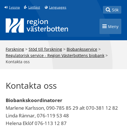
Till innehåll på sidan
Lyssna
Lättläst
Languages
Toggle
Sök
Toggle n
Meny
Forskning
>
Stöd till forskning
>
Biobanksservice
>
Regulatorisk service - Region Västerbottens biobank
>
Kontakta oss
Kontakta oss
Biobankskoordinatorer
Marlene Karlsson, 090-785 85 29 alt 070-381 12 82
Linda Rännar, 076-119 53 48
Helena Eklöf 076-113 12 87