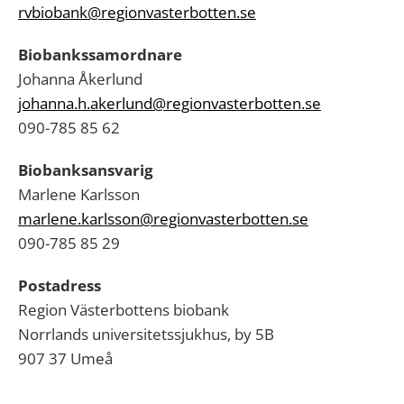
rvbiobank@regionvasterbotten.se
Biobankssamordnare
Johanna Åkerlund
johanna.h.akerlund@regionvasterbotten.se
090-785 85 62
Biobanksansvarig
Marlene Karlsson
marlene.karlsson@regionvasterbotten.se
090-785 85 29
Postadress
Region Västerbottens biobank
Norrlands universitetssjukhus, by 5B
907 37 Umeå