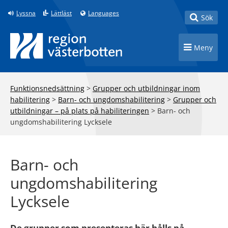
Till innehåll på sidan
Lyssna
Lättläst
Languages
Toggle
Sök
Toggle n
Meny
Funktionsnedsättning
>
Grupper och utbildningar inom
habilitering
>
Barn- och ungdomshabilitering
>
Grupper och
utbildningar – på plats på habiliteringen
>
Barn- och
ungdomshabilitering Lycksele
Barn- och
ungdomshabilitering
Lycksele
De grupper som presenteras här hålls på