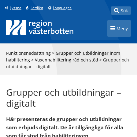
Till innehåll på sidan
Lyssna
Lättläst
Languages
Toggle
Sök
Toggle n
Meny
Funktionsnedsättning
>
Grupper och utbildningar inom
habilitering
>
Vuxenhabilitering råd och stöd
>
Grupper och
utbildningar – digitalt
Grupper och utbildningar –
digitalt
Här presenteras de grupper och utbildningar
som erbjuds digitalt. De är tillgängliga för alla
som får stöd från habiliteringen.