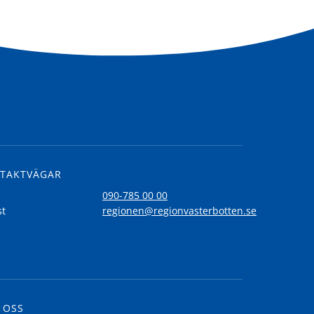
TAKTVÄGAR
l
090-785 00 00
st
regionen@regionvasterbotten.se
 OSS