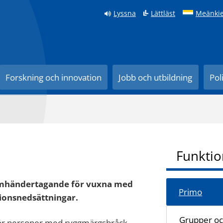
Lyssna
Lättläst
Meänkie
Forskning och innovation
Jobb och utbildning
Pol
Funktio
Omhändertagande för vuxna med
Primo
tionsnedsättningar.
Grupper och
för personer med ryggmärgsbråck,