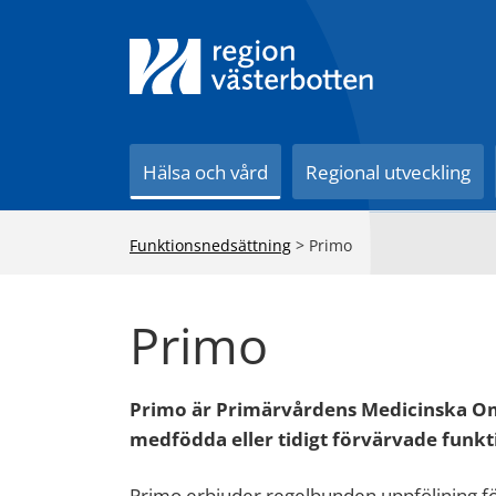
Till innehåll på sidan
Hälsa och vård
Regional utveckling
Funktionsnedsättning
>
Primo
Primo
Primo är Primärvårdens Medicinska 
medfödda eller tidigt förvärvade funk
Primo erbjuder regelbunden uppföljning 