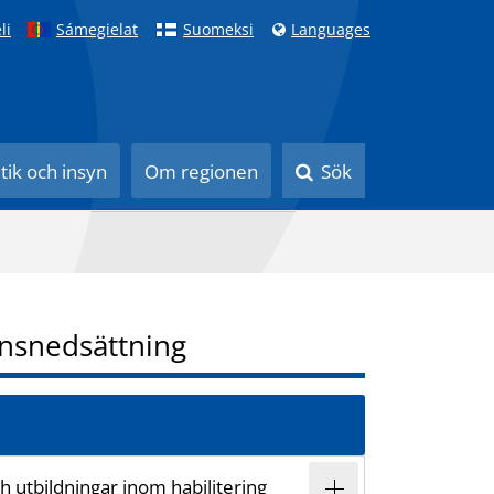
li
Sámegielat
Suomeksi
Languages
itik och insyn
Om regionen
Sök
nsnedsättning
 utbildningar inom habilitering