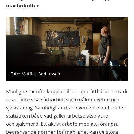
machokultur.
Foto: Mattias Andersson
Manlighet är ofta kopplat till att upprätthålla en stark
fasad, inte visa
sårbarhet
, vara målmedveten och
självständig.
Samtidigt
är män överrepresenterade
i
statistiken
både vad gäller arbetsplatsolyckor
och
självmord
.
Ett aktivt
arbet
e
med att förändra
begränsande normer för manlighet
kan ge stora