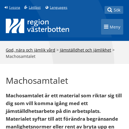
Till innehåll på sidan
Lyssna
Lättläst
Languages
Toggle
Sök
Toggle n
Meny
God, nära och jämlik vård
>
Jämställdhet och jämlikhet
>
Machosamtalet
Machosamtalet
Machosamtalet är ett material som riktar sig till
dig som vill komma igång med ett
jämställdhetsarbete på din arbetsplats.
Materialet syftar till att förändra begränsande
manlighetsnormer eller rent av bryta upp en