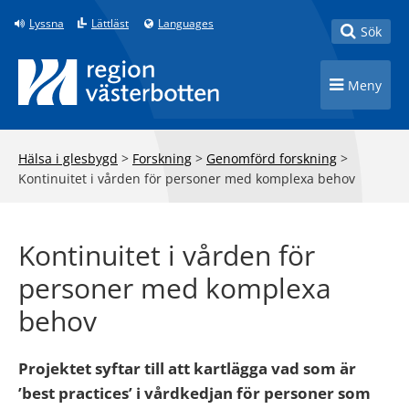
Till innehåll på sidan
Lyssna
Lättläst
Languages
Toggle
Sök
Toggle n
Meny
Hälsa i glesbygd
>
Forskning
>
Genomförd forskning
>
Kontinuitet i vården för personer med komplexa behov
Kontinuitet i vården för
personer med komplexa
behov
Projektet syftar till att kartlägga vad som är
’best practices’ i vårdkedjan för personer som