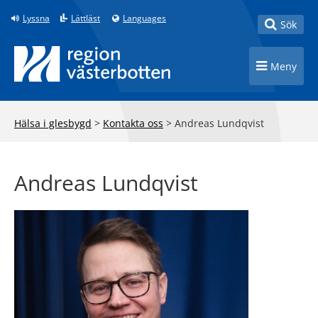
Till innehåll på sidan
Lyssna
Lättläst
Languages
Toggle
Sök
Toggle n
Meny
Hälsa i glesbygd
>
Kontakta oss
>
Andreas Lundqvist
Andreas Lundqvist