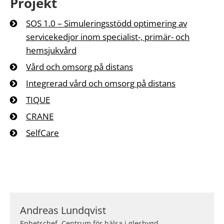
Projekt
SOS 1.0 – Simuleringsstödd optimering av
servicekedjor inom specialist-, primär- och
hemsjukvård
Vård och omsorg på distans
Integrerad vård och omsorg på distans
TIQUE
CRANE
SelfCare
Andreas Lundqvist
Enhetschef, Centrum för hälsa i glesbygd