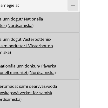
Sámegielat
a unnitlogut/ Nationella
ter (Nordsamiska)
a unnitlogut Västerbottenis/
la minoriteter i Västerbotten
miska)
nationála unnitlohkun/ Påverka
onell minoritet (Nordsamiska)
ierpmádat sámi dearvvašvuođa
unskapsnätverket för samisk
ordsamiska)