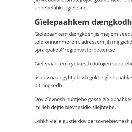
unnebelåhkoegïelesne.
Gïelepaahkem dængkodh
Gïelepaahkem dængkoeh jis mejlem seed
telefonnummerem, adressem jïh mij gïelide
sprakpaket@regionvasterbotten.se
Gïelepaahkem ryöktesth dutnjien seedteb
Jis dov naan gyhtjelassh guktie gïelepaa
04 ringkedh.
Dov bïevnesh nuhtjebe gosse gïelepaahke
mijjieh dejtie bïevnesidie sliejhtebe.
Lohkh vielie guktie dov persovnebïevnesh g