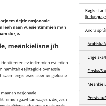
Regler för 
ljudupptag
arjoem dejtie nasjonaale
en leah naan vuesiehtimmieh mah
Andra språ
aam dorje.
A
e, meänkielisne jïh
Engelska/
le identiteeten evtiedimmieh evtiedidh
em namhtah eejhtegidie ovmessie
Finska/S
kh saemiengïelesne, soemengïelesne
Meänkieli
v maanan nasjonaale
timmien gaavhtan vaajesh, dïejvesh
evnesh gååvnesieh dennie nasjonaale