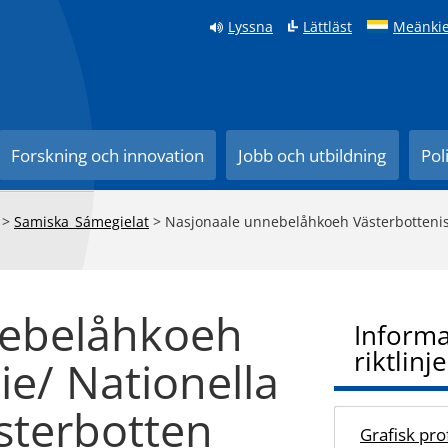
Lyssna
Lättläst
Meänkie
Forskning och innovation
Jobb och utbildning
Pol
>
Samiska_Sámegielat
>
Nasjonaale unnebelåhkoeh Västerbottenisn
nebelåhkoeh
Informa
riktlinje
ie/ Nationella
ästerbotten
Grafisk prof