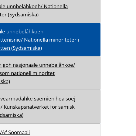
le unnbelåhkoeh/ Nationella
ter (Sydsamiska)
ale unnebelåhkoeh
tenisnie/ Nationella minoriteter i
tten (Sydsamiska)
h goh nasjonaale unnebelåhkoe/
som nationell minoritet
ska)
vearmadahke saemien healsoej
/ Kunskapsnätverket för samisk
ydsamiska)
/Af Soomaali