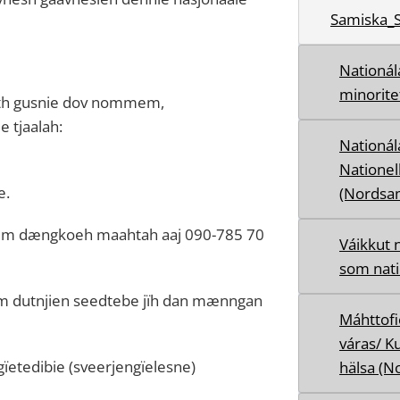
Samiska_
Nationál
minorite
th gusnie dov nommem,
 tjaalah:
Nationál
Nationel
e.
(Nordsa
hkem dængkoeh maahtah aaj 090-785 70
Váikkut 
som nati
m dutnjien seedtebe jïh dan mænngan
Máhttof
váras/ K
ïetedibie (sveerjengïelesne)
hälsa (N