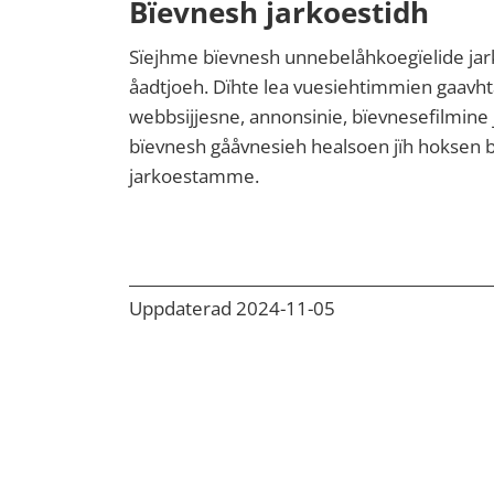
Bïevnesh jarkoestidh
Sïejhme bïevnesh unnebelåhkoegïelide jar
åadtjoeh. Dïhte lea vuesiehtimmien gaavht
webbsijjesne, annonsinie, bïevnesefilmine j
bïevnesh gååvnesieh healsoen jïh hoksen 
jarkoestamme.
Uppdaterad 2024-11-05