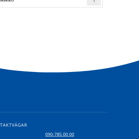
TAKTVÄGAR
l
090-785 00 00