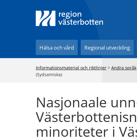
Till innehåll på sidan
Hälsa och vård
Regional utveckling
Informationsmaterial och riktlinjer
>
Andra språk
(Sydsamiska)
Nasjonaale un
Västerbottenisn
minoriteter i V