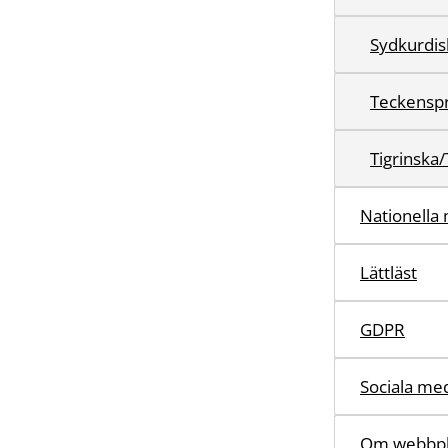
Teckensp
Tigrinska/
Nationella 
Lättläst
GDPR
Sociala me
Om webbpl