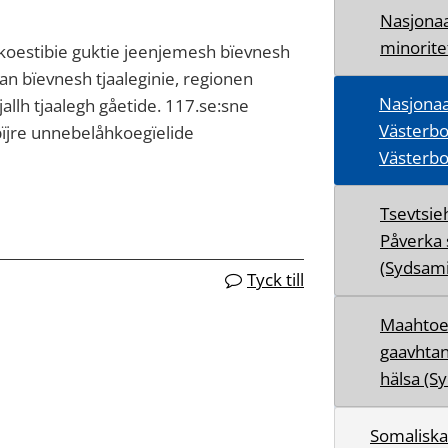
Nasjonaa
minorite
koestibie guktie jeenjemesh bïevnesh
an bïevnesh tjaaleginie, regionen
Nasjona
allh tjaalegh gåetide. 117.se:sne
Västerbot
bïjre unnebelåhkoegïelide
Västerbo
Tsevtsie
Påverka 
(Sydsami
Tyck till
Maahtoe
gaavhtan
hälsa (S
Somaliska