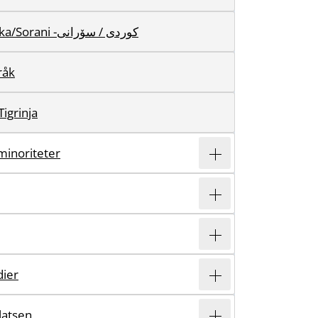
Sydkurdiska/Sorani -کوردی / سۆرانی
råk
Tigrinja
minoriteter
dier
atsen