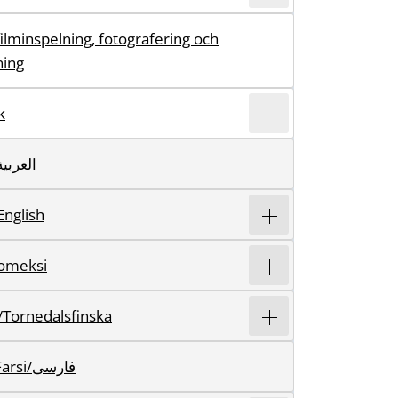
filminspelning, fotografering och
ning
k
rabiska/العربية
English
uomeksi
/Tornedalsfinska
Persiska/Farsi/فارسی