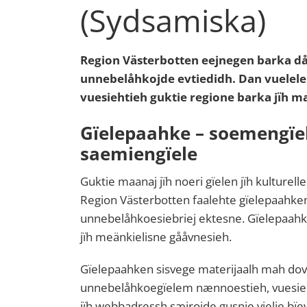
(Sydsamiska)
Region Västerbotten eejnegen barka då
unnebelåhkojde evtiedidh. Dan vuelel
vuesiehtieh guktie regione barka jïh m
Gïelepaahke – soemengïel
saemiengïele
Guktie maanaj jïh noeri gïelen jïh kulturel
Region Västerbotten faalehte gïelepaahk
unnebelåhkoesiebriej ektesne. Gïelepaah
jïh meänkielisne gååvnesieh.
Gïelepaahken sisvege materijaalh mah do
unnebelåhkoegïelem nænnoestieh, vuesieh
jïh webbadressh sæjrojde gusnie vielie bï