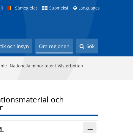
li
Sámegielat
Suomeksi
Languages
itik och insyn
Om regionen
Sök
ie_ Nationella minoriteter i Västerbotten
tionsmaterial och
r
il