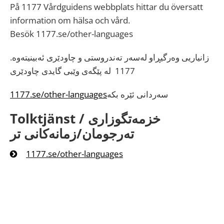
På 1177 Vårdguidens webbplats hittar du översatt
information om hälsa och vård.
Besök 1177.se/other-languages
زانیاریی وەرگیڕاو لەسەر تەندروستی و چاودێری ئەبینیتەوە.
1177 لە پێگەی وێبی گایدی چاودێری
1177.se/other-languages
سەردانی ئێرە بکە
Tolktjänst / خزمەتگوزاری
تەرجومان/زمانەکانی تر
1177.se/other-languages