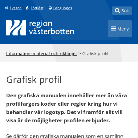
Till innehåll på sidan
Lyssna
Lättläst
Languages
Toggle
Sök
Toggle n
Meny
Informationsmaterial och riktlinjer
>
Grafisk profil
Grafisk profil
Den grafiska manualen innehåller mer än våra
profilfärgers koder eller regler kring hur vi
behandlar vår logotyp. Det vi framför allt vill
visa är de möjligheter profilen erbjuder.
Se därför den grafiska manualen som en samling