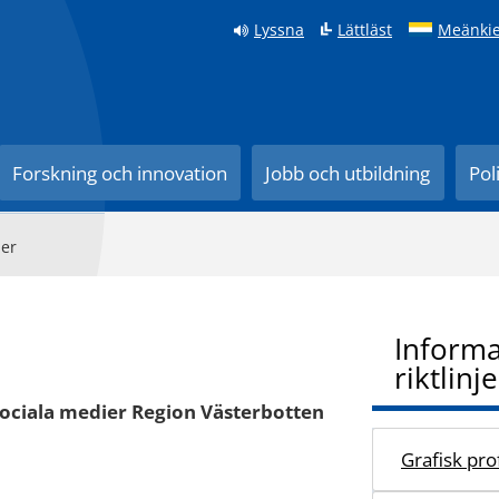
Lyssna
Lättläst
Meänkie
Forskning och innovation
Jobb och utbildning
Pol
ier
Informa
riktlinje
sociala medier Region Västerbotten
Grafisk prof