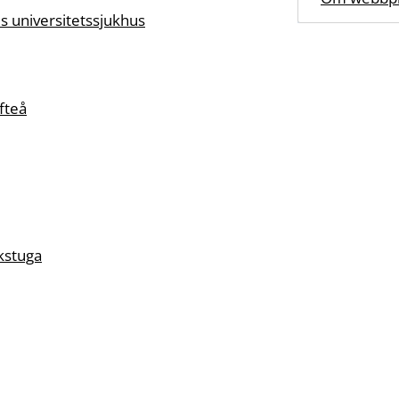
s universitetssjukhus
fteå
kstuga