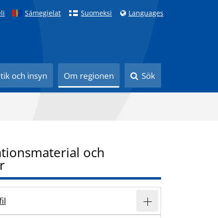
li
Sámegielat
Suomeksi
Languages
itik och insyn
Om regionen
Sök
tionsmaterial och
r
il