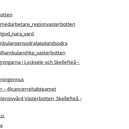
botten
@medarbetare_regionvasterbotten
 @god_nara_vard
mbulansensodralapplandsodra
– @ambulanshkp_vasterbotten
ingarna i Lycksele och Skellefteå –
gningennus
m – @cancerrehabteamet
tensivvård Västerbotten, Skellefteå –
us
ga