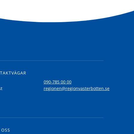
TAKTVÄGAR
l
090-785 00 00
st
regionen@regionvasterbotten.se
 OSS