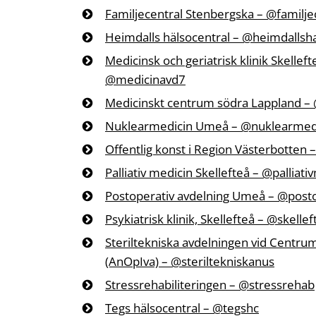
Familjecentral Stenbergska – @familj
Heimdalls hälsocentral – @heimdallsha
Medicinsk och geriatrisk klinik Skellef
@medicinavd7
Medicinskt centrum södra Lappland – 
Nuklearmedicin Umeå – @nuklearmedi
Offentlig konst i Region Västerbotten 
Palliativ medicin Skellefteå – @palliati
Postoperativ avdelning Umeå – @pos
Psykiatrisk klinik, Skellefteå – @skellef
Steriltekniska avdelningen vid Centru
(AnOpIva) – @steriltekniskanus
Stressrehabiliteringen – @stressrehab
Tegs hälsocentral – @tegshc