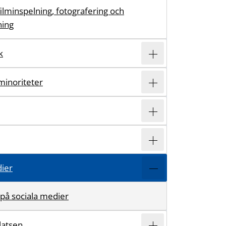
filminspelning, fotografering och
ning
k
minoriteter
dier
på sociala medier
atsen