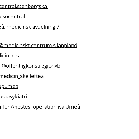
ecentral.stenbergska
lsocentral
teå, medicinsk avdelning 7 –
@medicinskt.centrum.s.lappland
cin.nus
– @offentligkonstregionvb
vmedicin_skelleftea
topumea
teapsykiatri
m för Anestesi operation iva Umeå