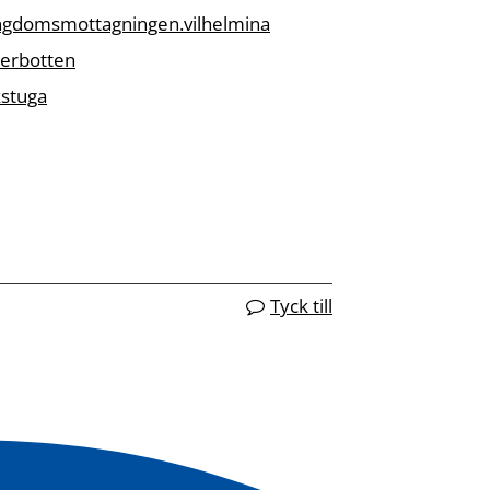
ngdomsmottagningen.vilhelmina
terbotten
kstuga
Tyck till