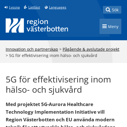
Till innehåll på sidan
Lyssna
Lättläst
Languages
Toggle
Sök
Toggle n
Meny
Innovation och partnerskap
>
Pågående & avslutade projekt
>
5G för effektivisering inom hälso- och sjukvård
5G för effektivisering inom
hälso- och sjukvård
Med projektet 5G-Aurora Healthcare
Technology Implementation Initiative vill
Region Västerbotten och EU använda modern