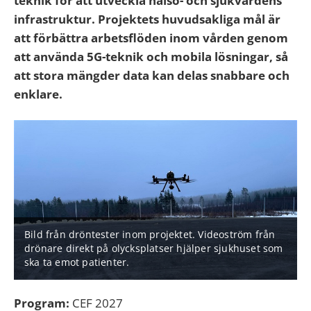
teknik för att utveckla hälso- och sjukvårdens
infrastruktur. Projektets huvudsakliga mål är
att förbättra arbetsflöden inom vården genom
att använda 5G-teknik och mobila lösningar, så
att stora mängder data kan delas snabbare och
enklare.
Bild från dröntester inom projektet. Videoström från
drönare direkt på olycksplatser hjälper sjukhuset som
ska ta emot patienter.
Program:
CEF 2027