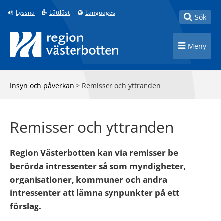
Till innehåll på sidan
Lyssna
Lättläst
Languages
Toggle
Sök
Toggle n
Meny
Insyn och påverkan
>
Remisser och yttranden
Remisser och yttranden
Region Västerbotten kan via remisser be
berörda intressenter så som myndigheter,
organisationer, kommuner och andra
intressenter att lämna synpunkter på ett
förslag.