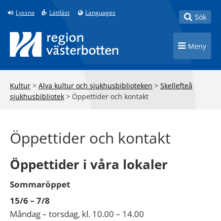
Till innehåll på sidan
Lyssna
Lättläst
Languages
Toggle
Sök
Toggle n
Meny
Kultur
>
Alva kultur och sjukhusbiblioteken
>
Skellefteå
sjukhusbibliotek
>
Öppettider och kontakt
Öppettider och kontakt
Öppettider i våra lokaler
Sommaröppet
15/6 – 7/8
Måndag – torsdag, kl. 10.00 – 14.00