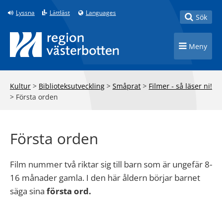
Till innehåll på sidan
Lyssna
Lättläst
Languages
Toggle
Sök
Toggle n
Meny
Kultur
>
Biblioteksutveckling
>
Småprat
>
Filmer - så läser ni!
>
Första orden
Första orden
Film nummer två riktar sig till barn som är ungefär 8-
16 månader gamla. I den här åldern börjar barnet
säga sina
första ord.