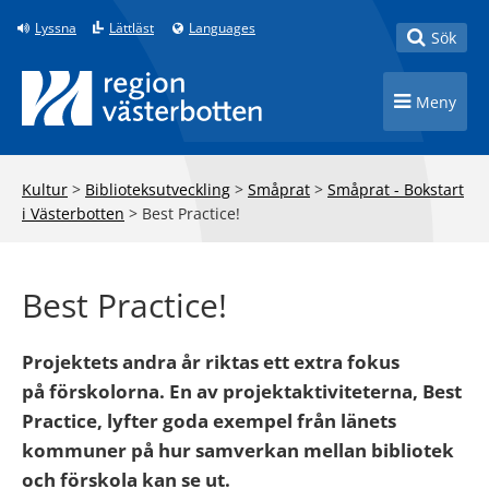
Till innehåll på sidan
Lyssna
Lättläst
Languages
Toggle
Sök
Toggle n
Meny
Kultur
>
Biblioteksutveckling
>
Småprat
>
Småprat - Bokstart
i Västerbotten
>
Best Practice!
Best Practice!
Projektets andra år riktas ett extra fokus
på förskolorna. En av projektaktiviteterna, Best
Practice, lyfter goda exempel från länets
kommuner på hur samverkan mellan bibliotek
och förskola kan se ut.