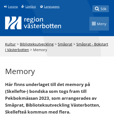
Till innehåll på sidan
Lyssna
Lättläst
Languages
Toggle
Sök
Toggle n
Meny
Kultur
>
Biblioteksutveckling
>
Småprat
>
Småprat - Bokstart
i Västerbotten
>
Memory
Memory
Här finns underlaget till det memory på
(Skellefte-) bondska som togs fram till
Pekbokmässan 2023, som arrangerades av
Småprat, Biblioteksutveckling Västerbotten,
Skellefteå kommun med flera.