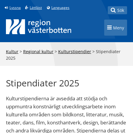
Till innehåll på sidan
Lyssna
Lättläst
Languages
Toggle
Sök
Toggle n
Meny
Kultur
>
Regional kultur
>
Kulturstipendier
>
Stipendiater
2025
Stipendiater 2025
Kulturstipendierna är avsedda att stödja och
uppmuntra konstnärligt utvecklingsarbete inom
kulturella områden som bildkonst, litteratur, musik,
teater, dans, film, konsthantverk, design, berättande
och andra likvärdiga områden. Stipendierna delas ut