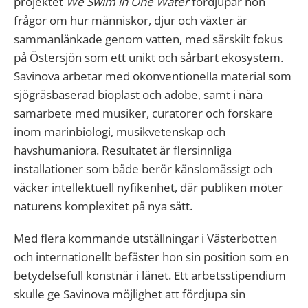
projektet
We Swim in One Water
fördjupar hon
frågor om hur människor, djur och växter är
sammanlänkade genom vatten, med särskilt fokus
på Östersjön som ett unikt och sårbart ekosystem.
Savinova arbetar med okonventionella material som
sjögräsbaserad bioplast och adobe, samt i nära
samarbete med musiker, curatorer och forskare
inom marinbiologi, musikvetenskap och
havshumaniora. Resultatet är flersinnliga
installationer som både berör känslomässigt och
väcker intellektuell nyfikenhet, där publiken möter
naturens komplexitet på nya sätt.
Med flera kommande utställningar i Västerbotten
och internationellt befäster hon sin position som en
betydelsefull konstnär i länet. Ett arbetsstipendium
skulle ge Savinova möjlighet att fördjupa sin