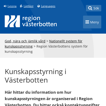
Till innehåll på sidan
Lyssna
Lättläst
Languages
Toggle
Sök
Toggle n
Meny
God, nära och jämlik vård
>
Nationellt system för
kunskapsstyrning
>
Region Västerbottens system för
kunskapsstyrning
Kunskapsstyrning i
Västerbotten
Här hittar du information om hur
kunskapsstyrningen är organiserad i Region
Västerbotten. Du hittar också kontaktuppgifter