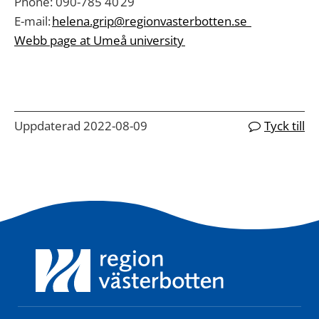
Phone
: 090-785 40 29
E-
mail
:
helena.grip@regionvasterbotten.se
We
bb page at
Umeå
university
Uppdaterad 2022-08-09
Tyck till