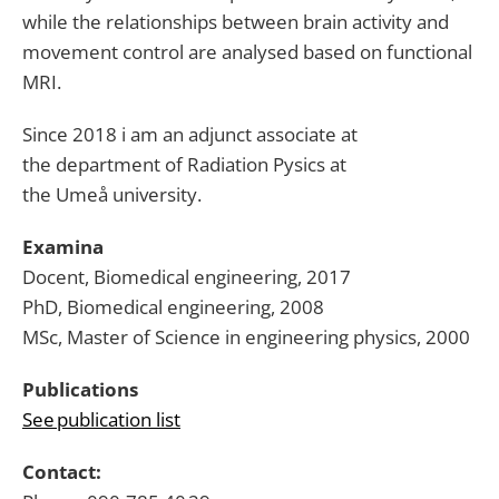
while the relationships between brain activity and
movement control are
analysed
based on functional
MRI.
Since 2018
i
am an adjunct associate at
the
department of Radiation
Pysics
at
the
Umeå
university.
Examina
Docent,
Biomedical engineering
, 2017
PhD,
Biomedical engineering
, 2008
MSc, Master of Science in engineering physics,
2000
Publications
Se
e
publi
c
ation
list
Contact: