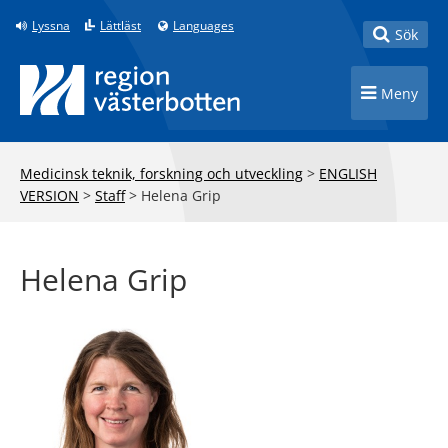
Till innehåll på sidan
Lyssna
Lättläst
Languages
Toggle
Sök
Toggle n
Meny
Medicinsk teknik, forskning och utveckling
>
ENGLISH
VERSION
>
Staff
>
Helena Grip
Helena Grip