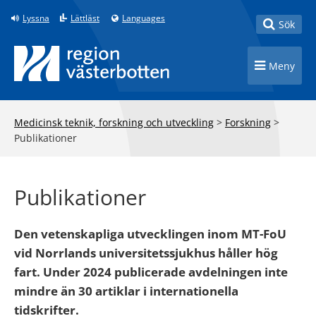
Till innehåll på sidan
Lyssna
Lättläst
Languages
Toggle
Sök
Toggle n
Meny
Medicinsk teknik, forskning och utveckling
>
Forskning
>
Publikationer
Publikationer
Den vetenskapliga utvecklingen inom MT-FoU
vid Norrlands universitetssjukhus håller hög
fart. Under 2024 publicerade avdelningen inte
mindre än 30 artiklar i internationella
tidskrifter.