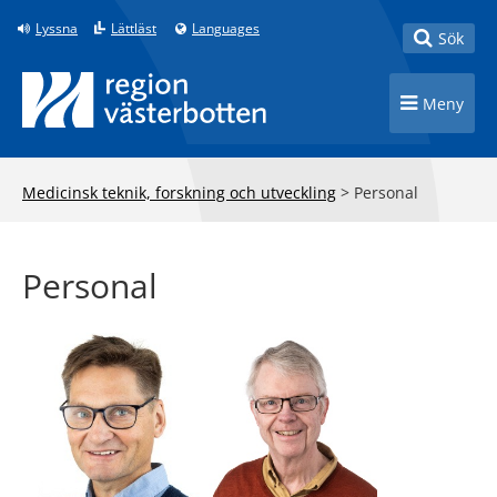
Till innehåll på sidan
Lyssna
Lättläst
Languages
Toggle
Sök
Toggle n
Meny
Medicinsk teknik, forskning och utveckling
>
Personal
Personal