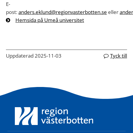
E-
post:
anders.eklund@regionvasterbotten.se
eller
ande
Hemsida på Umeå universitet
Uppdaterad 2025-11-03
Tyck till