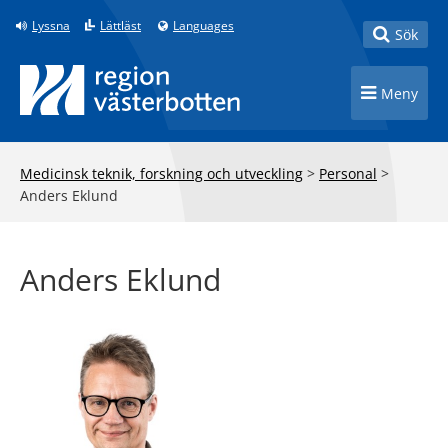
Till innehåll på sidan
Lyssna
Lättläst
Languages
Toggle
Sök
Toggle n
Meny
Medicinsk teknik, forskning och utveckling
>
Personal
>
Anders Eklund
Anders Eklund