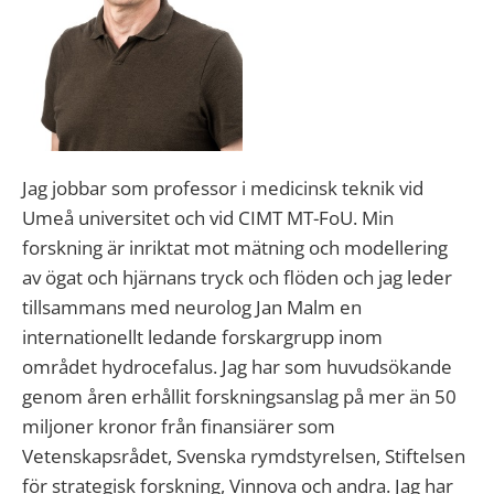
Jag jobbar som p
rofessor
i
medicinsk teknik vid
Umeå universitet och vid CIMT MT-FoU.
Min
forskning
är
inriktat mot
mätning och modellering
av
ögat
och
hjärnans tryck och flöden och jag leder
tillsammans med neur
o
log Jan Malm en
internationellt ledande forskargrupp inom
området hydrocefalus. Jag har som huvudsökande
genom åren
erhållit
forskningsanslag på mer än 50
miljoner
kronor
från finansiärer som
Vetenskapsrådet,
Svenska
rymdstyrelsen, Stiftelsen
för strategisk forskning,
Vinnova
och andra. Jag har