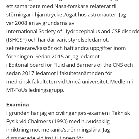
ett samarbete med
Nasa-forskare
relaterat till
störningar i hjärntrycket
/ögat
hos astronauter. Jag
var 2008 en av grundarna av
International
Society
of
Hydrocephalus
and
CSF
disord
(
ISHCSF
) och har där varit styrelseledamot,
sekreterare/kassör och haft andra uppgifter inom
föreningen. Sedan 2015 är jag ledamot
i
Editorial
board
för Fluid
and
Barriers
of
the
CNS och
sedan 2017 ledamot i fakultetsnämnden för
medicinsk fakulteten vid Umeå universitet.
Medlem i
MT-FoUs ledningsgrupp.
Examina
I grunden har jag en civilingenjörs-examen i Teknisk
Fysik vid
Chalmers
(
1993
) med huvudsaklig
inriktning mot
mekanik
/
strömningslära
. Jag
disputerade vid institutionen för