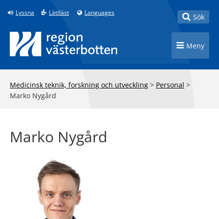
Till innehåll på sidan
Lyssna
Lättläst
Languages
Toggle
Sök
Toggle n
Meny
Medicinsk teknik, forskning och utveckling
>
Personal
>
Marko Nygård
Marko Nygård