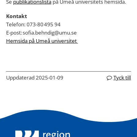
Se
publikationslista
på Umeå universitet
s hemsida.
Kontakt
Telefon:
073-80 495 94
E-post:
sofia
.behndig@umu.se
Hemsida på Umeå universitet
Uppdaterad 2025-01-09
Tyck till