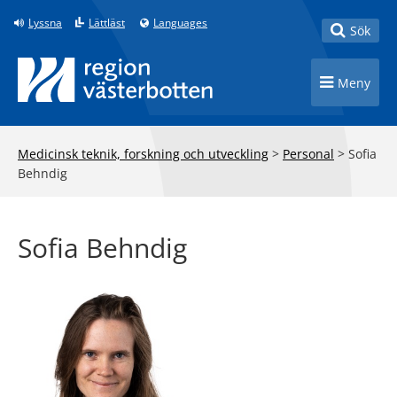
Till innehåll på sidan
Lyssna
Lättläst
Languages
Toggle
Sök
Toggle n
Meny
Medicinsk teknik, forskning och utveckling
>
Personal
>
Sofia
Behndig
Sofia Behndig