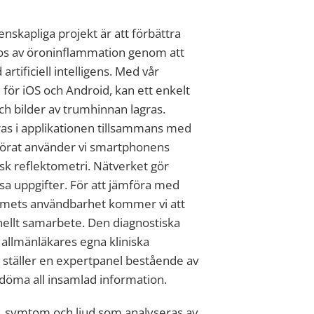
nskapliga projekt är att förbättra
gnos av öroninflammation genom att
ificiell intelligens. Med vår
för iOS och Android, kan ett enkelt
ch bilder av trumhinnan lagras.
as i applikationen tillsammans med
nörat använder vi smartphonens
sk reflektometri. Nätverket gör
sa uppgifter. För att jämföra med
temets användbarhet kommer vi att
ionellt samarbete. Den diagnostiska
allmänläkares egna kliniska
 ställer en expertpanel bestående av
döma all insamlad information.
r, symtom och ljud som analyseras av