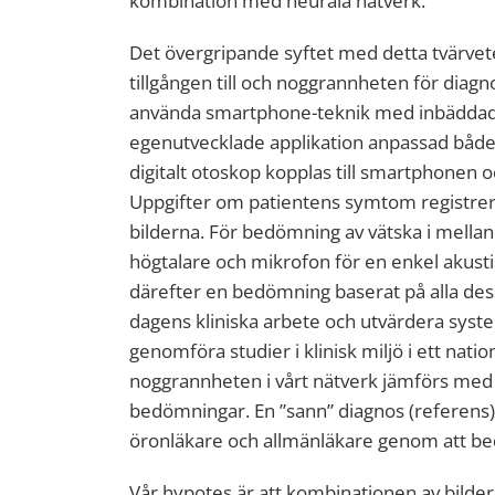
kombination med neurala nätverk.
Det övergripande syftet med detta tvärvete
tillgången till och noggrannheten för dia
använda smartphone-teknik med inbäddad art
egenutvecklade applikation anpassad både 
digitalt otoskop kopplas till smartphonen o
Uppgifter om patientens symtom registrer
bilderna. För bedömning av vätska i mella
högtalare och mikrofon för en enkel akusti
därefter en bedömning baserat på alla des
dagens kliniska arbete och utvärdera sys
genomföra studier i klinisk miljö i ett nat
noggrannheten i vårt nätverk jämförs med 
bedömningar. En ”sann” diagnos (referens)
öronläkare och allmänläkare genom att be
Vår hypotes är att kombinationen av bilde