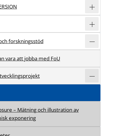
ERSION
och forskningsstöd
an vara att jobba med FoU
tvecklingsprojekt
sure – Mätning och illustration av
isk exponering
eter