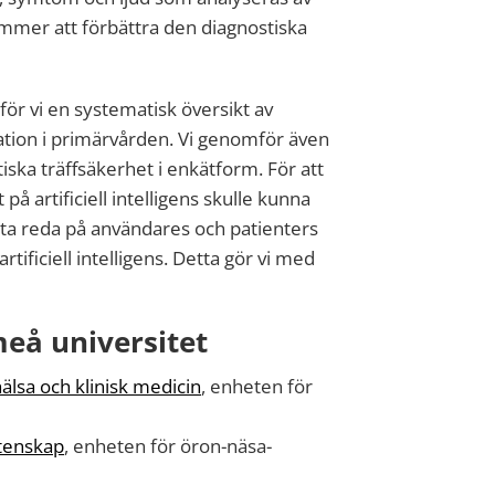
mmer att förbättra den diagnostiska
ör vi en systematisk översikt av
ation i primärvården. Vi genomför även
ska träffsäkerhet i enkätform. För att
på artificiell intelligens skulle kunna
 ta reda på användares och patienters
rtificiell intelligens. Detta gör vi med
eå universitet
hälsa och klinisk medicin
, enheten för
etenskap
, enheten för öron-näsa-