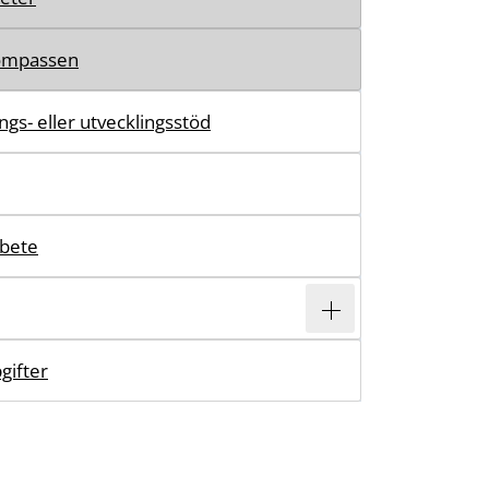
ompassen
ngs- eller utvecklingsstöd
bete
gifter