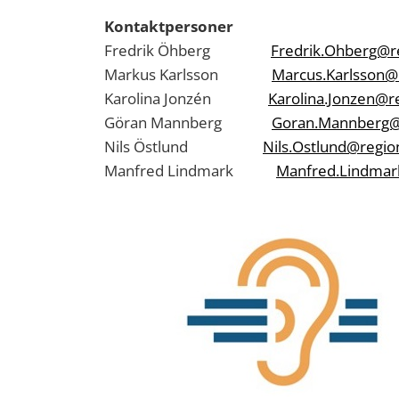
Kontaktpersoner
Fredrik Öhberg
Fredrik.Ohberg@r
Markus Karlsson
Marcus.Karlsson@
Karolina Jonzén
Karolina.Jonzen@r
Göran Mannberg
Goran.Mannberg@r
Nils Östlund
Nils.Ostlund@regio
Manfred Lindmark
Manfred.Lindmar