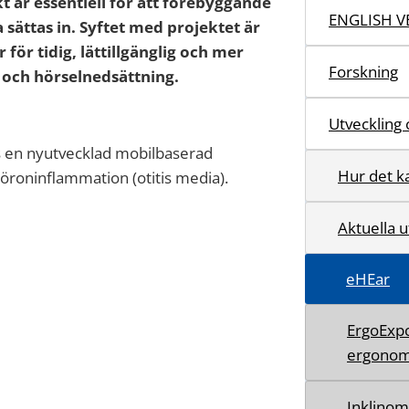
t är essentiell för att förebyggande
ENGLISH V
sättas in. Syftet med projektet är
för tidig, lättillgänglig och mer
Forskning
och hörselnedsättning.
Utveckling 
as en nyutvecklad mobilbaserad
Hur det k
roninflammation (otitis media).
Aktuella u
eHEar
ErgoExpo
ergonom
Inklinom