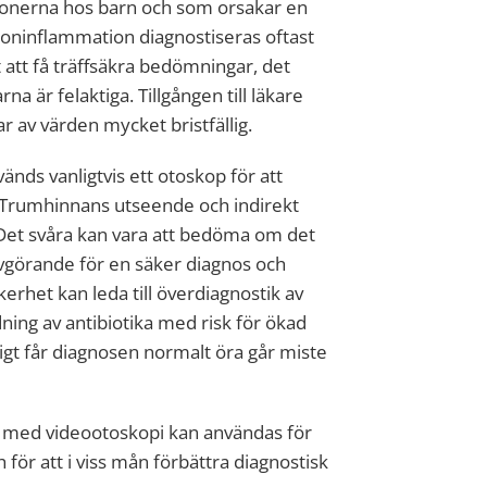
tionerna hos barn och som orsakar en
roninflammation diagnostiseras oftast
att få träffsäkra bedömningar, det
a är felaktiga. Tillgången till läkare
 av värden mycket bristfällig.
nds vanligtvis ett otoskop för att
 Trumhinnans utseende och indirekt
et svåra kan vara att bedöma om det
avgörande för en säker diagnos och
erhet kan leda till överdiagnostik av
ning av antibiotika med risk för ökad
tigt får diagnosen normalt öra går miste
n med videootoskopi kan användas för
h för att i viss mån förbättra diagnostisk