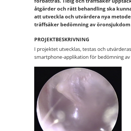
förbättras. Tidig och träffsäker upptäck
åtgärder och rätt behandling ska kunna 
att utveckla och utvärdera nya metoder 
träffsäker bedömning av öronsjukdom 
PROJEKTBESKRIVNING
I projektet utvecklas, testas och utvärder
smartphone-applikation för bedömning av ö