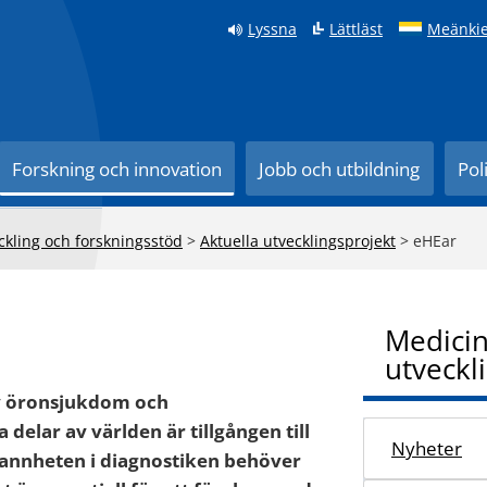
Lyssna
Lättläst
Meänkie
Forskning och innovation
Jobb och utbildning
Pol
ckling och forskningsstöd
>
Aktuella utvecklingsprojekt
>
eHEar
Medicin
utveckl
v öronsjukdom och
delar av världen är tillgången till
Nyheter
grannheten i diagnostiken behöver