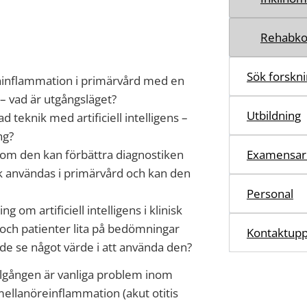
Rehabk
Sök forskni
oninflammation i primärvård med en
– vad är utgångsläget?
Utbildning
teknik med artificiell intelligens –
ng?
e om den kan förbättra diagnostiken
Examensar
ik användas i primärvård och kan den
Personal
om artificiell intelligens i klinisk
och patienter lita på bedömningar
Kontaktupp
n de se något värde i att använda den?
elgången är vanliga problem inom
ellanöreinflammation (akut otitis