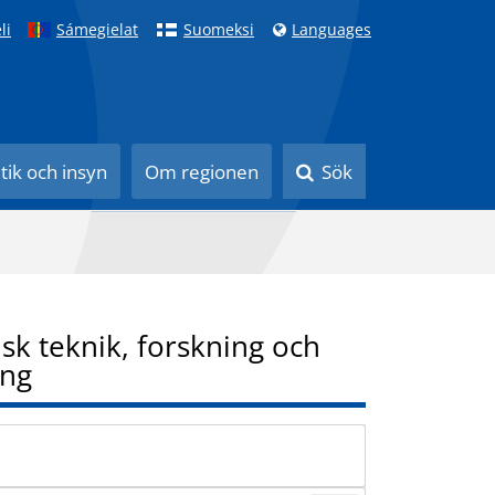
li
Sámegielat
Suomeksi
Languages
itik och insyn
Om regionen
Sök
sk teknik, forskning och
ing