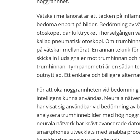
noggrannhet.
Vätska i mellanörat är ett tecken på inflam
bedöma enbart på bilder. Bedömning av väts
otoskopet där lufttrycket i hörselgången va
kallad pneumatisk otoskopi. Om trumhinnan 
på vätska i mellanörat. En annan teknik för
skicka in ljudsignaler mot trumhinnan oc
trumhinnan. Tympanometri är en sådan te
outnyttjad. Ett enklare och billigare alterna
För att öka noggrannheten vid bedömning av
intelligens kunna användas. Neurala nätverk,
har visat sig användbar vid bedömning av bil
analysera trumhinnebilder med hög noggrann
neurala nätverk har krävt avancerade dat
smartphones utvecklats med snabba proces