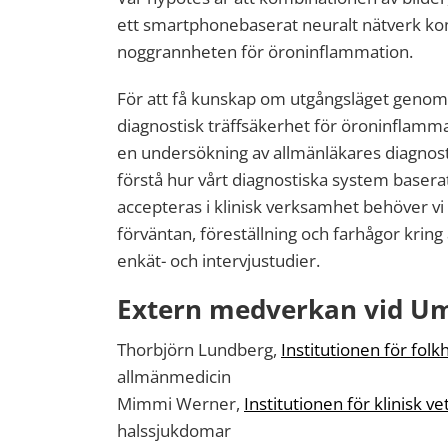
ett smartphonebaserat neuralt nätverk ko
noggrannheten för öroninflammation.
För att få kunskap om utgångsläget genomf
diagnostisk träffsäkerhet för öroninflamm
en undersökning av allmänläkares diagnosti
förstå hur vårt diagnostiska system baserat 
accepteras i klinisk verksamhet behöver vi
förväntan, föreställning och farhågor kring a
enkät- och intervjustudier.
Extern medverkan vid Um
Thorbjörn Lundberg,
Institutionen för folk
allmänmedicin
Mimmi Werner,
Institutionen för klinisk v
halssjukdomar