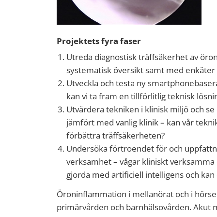
Projektets fyra faser
Utreda diagnostisk träffsäkerhet av ör
systematisk översikt samt med enkäter 
Utveckla och testa ny smartphonebaserad 
kan vi ta fram en tillförlitlig teknisk lösni
Utvärdera tekniken i klinisk miljö och s
jämfört med vanlig klinik – kan vår tekn
förbättra träffsäkerheten?
Undersöka förtroendet för och uppfattning 
verksamhet – vågar kliniskt verksamma 
gjorda med artificiell intelligens och ka
Öroninflammation i mellanörat och i hörs
primärvården och barnhälsovården. Akut m