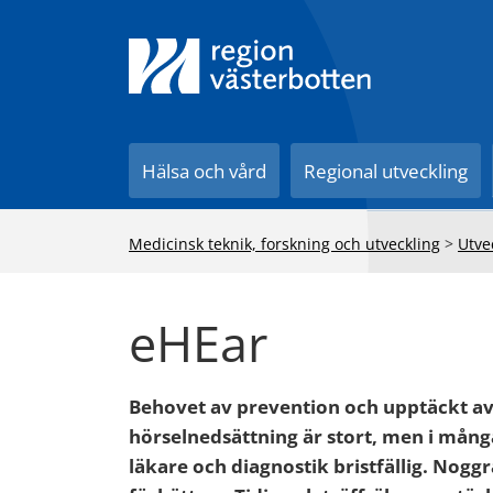
Till innehåll på sidan
Hälsa och vård
Regional utveckling
Medicinsk teknik, forskning och utveckling
>
Utve
eHEar
Behovet av prevention och upptäckt a
hörselnedsättning är stort, men i många 
läkare och diagnostik bristfällig. Nog