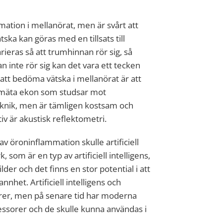
mation i mellanörat, men är svårt att
ka kan göras med en tillsats till
rieras så att trumhinnan rör sig, så
inte rör sig kan det vara ett tecken
 att bedöma vätska i mellanörat är att
h mäta ekon som studsar mot
knik, men är tämligen kostsam och
tiv är akustisk reflektometri.
 öroninflammation skulle artificiell
 som är en typ av artificiell intelligens,
der och det finns en stor potential i att
het. Artificiell intelligens och
orer, men på senare tid har moderna
sorer och de skulle kunna användas i