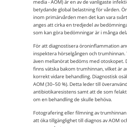
media - AOM) är en av de vanligaste infek
betydande global belastning för vården. Ö
inom primärvården men det kan vara svårt 
anges att cirka en tredjedel av bedömningarn
som kan göra bedömningar är i många delar
För att diagnostisera öroninflammation anvä
inspektera hörselgången och trumhinnan.
även mellanörat bedöms med otoskopet. D
finns vätska bakom trumhinnan, vilket är 
korrekt vidare behandling. Diagnostisk osäk
AOM (30–50 %). Detta leder till överanvänd
antibiotikaresistens samt att de som felak
om en behandling de skulle behöva.
Fotografering eller filmning av trumhinna
att öka tillgänglighet till diagnos av AOM oc