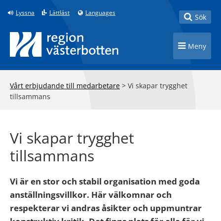
Till innehåll på sidan
Lyssna
Lättläst
Languages
Toggle
Sök
Toggle n
Meny
Vårt erbjudande till medarbetare
>
Vi skapar trygghet
tillsammans
Vi skapar trygghet
tillsammans
Vi är en stor och stabil organisation med goda
anställningsvillkor. Här välkomnar och
respekterar vi andras åsikter och uppmuntrar