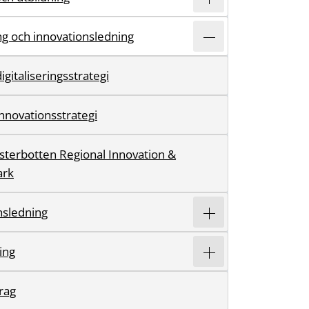
ing och innovationsledning
igitaliseringsstrategi
innovationsstrategi
ästerbotten Regional Innovation &
ark
nsledning
ring
rag