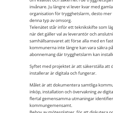
invånare. Ju längre vi lever kvar med gaml
organisation för trygghetslarm, desto mer 
denna typ av omsorg.
Telenätet står inför ett teknikskifte som l
när det gäller val av leverantör och anslutn
samhällsansvaret att förse alla med en fast
kommunerna inte längre kan vara säkra på 
abonnemang där trygghetslarm kan install
Syftet med projektet är att säkerställa 
installerar är digitala och fungerar.
Målet är att dokumentera samtliga kommune
inköp, installation och övervakning av digi
flertal gemensamma utmaningar identifier
kommungemensamt.
Behov av mötesplatser, för att diskutera oc