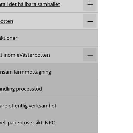
ta i det hållbara samhället
botten
nktioner
kt inom eVästerbotten
sam larmmottagning
ndling processtöd
are offentlig verksamhet
ell patientöversikt, NPÖ