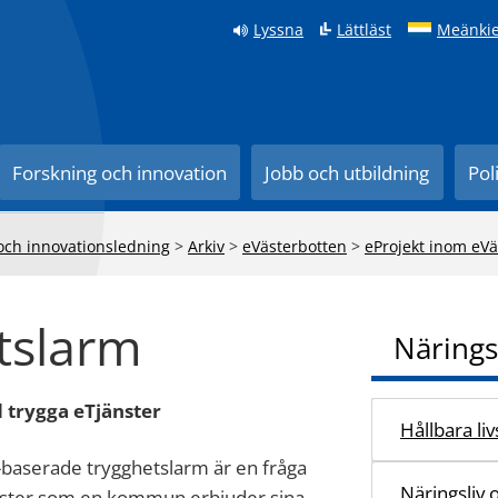
Lyssna
Lättläst
Meänkie
Forskning och innovation
Jobb och utbildning
Pol
 och innovationsledning
>
Arkiv
>
eVästerbotten
>
eProjekt inom eVä
etslarm
Närings
d trygga eTjänster
Hållbara li
P-baserade trygghetslarm är en fråga
Näringsliv 
änster som en kommun erbjuder sina