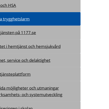
 och HSA
la trygghetslarm
tjänsten på 1177.se
itet i hemtjänst och hemsjukvård
et, service och delaktighet
tjänsteplattform
ida möjligheter och utmaningar
erksamhets- och systemutveckling
liseringen i skolan