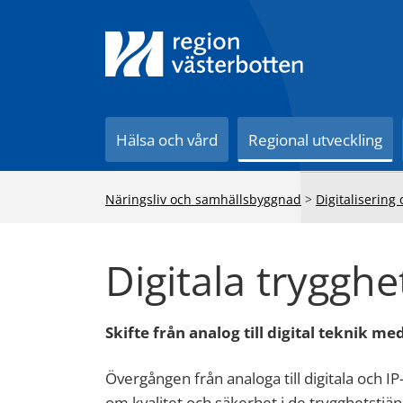
Till innehåll på sidan
Hälsa och vård
Regional utveckling
Näringsliv och samhällsbyggnad
>
Digitalisering
Digitala tryggh
Skifte från analog till digital teknik me
Övergången från analoga till digitala och I
om kvalitet och säkerhet i de trygghetstj