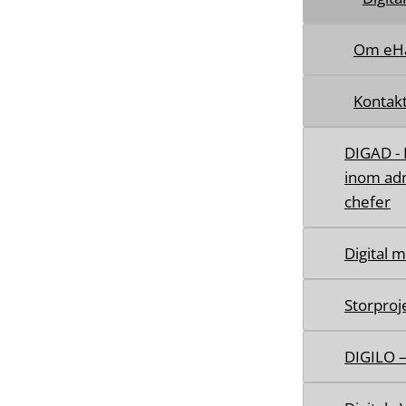
Om eHä
Kontak
DIGAD - 
inom adm
chefer
Digital 
Storproj
DIGILO –