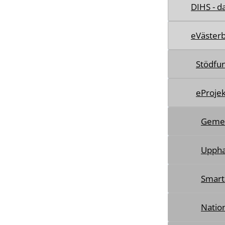
DIHS - da
eVäster
Stödfu
eProje
Gemen
Uppha
Smart
Nation