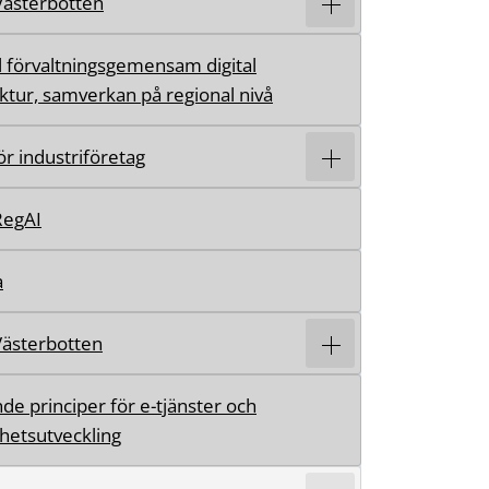
 Västerbotten
l förvaltningsgemensam digital
uktur, samverkan på regional nivå
för industriföretag
RegAI
a
Västerbotten
de principer för e-tjänster och
hetsutveckling