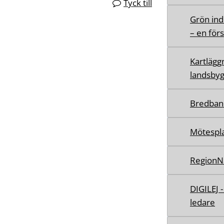
Tyck till
Grön ind
– en för
Kartlägg
landsbyg
Bredban
Mötespla
RegionN
DIGILEJ 
ledare