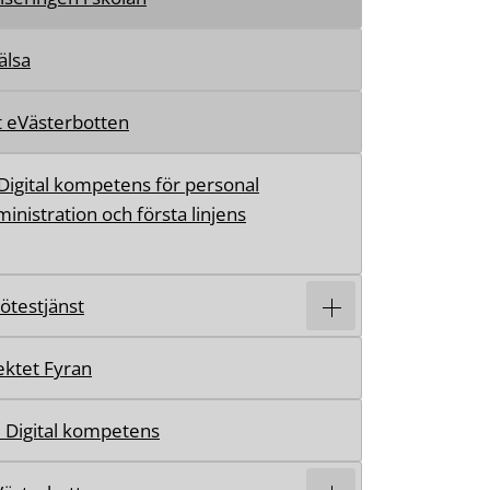
lsa
t eVästerbotten
Digital kompetens för personal
inistration och första linjens
mötestjänst
ektet Fyran
 Digital kompetens