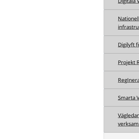
Digitala
Nationel
infrastr
Digilyft 
Projekt 
RegIner
Smarta 
Vägledan
verksam