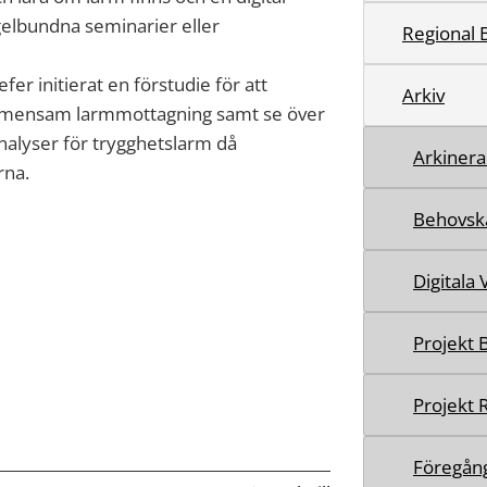
gelbundna seminarier eller
Regional 
er initierat en förstudie för att
Arkiv
gemensam larmmottagning samt se över
nalyser för trygghetslarm då
Arkinera 
rna.
Behovsk
Digitala
Projekt 
Projekt 
Föregång