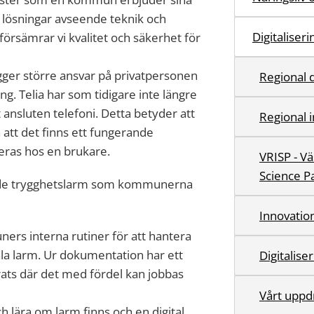
a lösningar avseende teknik och
Digitaliser
försämrar vi kvalitet och säkerhet för
ägger större ansvar på privatpersonen
Regional d
ing. Telia har som tidigare inte längre
 ansluten telefoni. Detta betyder att
Regional 
att det finns ett fungerande
eras hos en brukare.
VRISP - V
Science P
att de trygghetslarm som kommunerna
Innovatio
rs interna rutiner för att hantera
tala larm. Ur dokumentation har ett
Digitalise
ats där det med fördel kan jobbas
Vårt uppd
h lära om larm finns och en digital