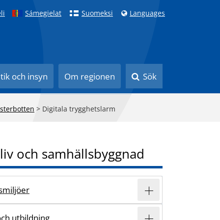
li
Sámegielat
Suomeksi
Languages
itik och insyn
Om regionen
Sök
sterbotten
>
Digitala trygghetslarm
liv och samhällsbyggnad
vsmiljöer
och utbildning