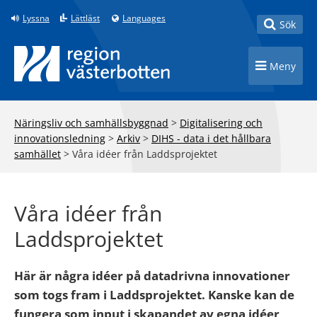
Till innehåll på sidan
Lyssna
Lättläst
Languages
Toggle
Sök
Toggle n
Meny
Näringsliv och samhällsbyggnad
>
Digitalisering och
innovationsledning
>
Arkiv
>
DIHS - data i det hållbara
samhället
>
Våra idéer från Laddsprojektet
Våra idéer från
Laddsprojektet
Här är några idéer på datadrivna innovationer
som togs fram i Laddsprojektet. Kanske kan de
fungera som input i skapandet av egna idéer