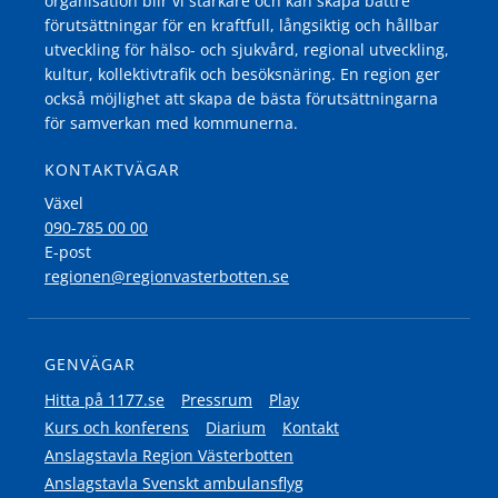
organisation blir vi starkare och kan skapa bättre
förutsättningar för en kraftfull, långsiktig och hållbar
utveckling för hälso- och sjukvård, regional utveckling,
kultur, kollektivtrafik och besöksnäring. En region ger
också möjlighet att skapa de bästa förutsättningarna
för samverkan med kommunerna.
KONTAKTVÄGAR
Växel
090-785 00 00
E-post
regionen@regionvasterbotten.se
GENVÄGAR
Hitta på 1177.se
Pressrum
Play
Kurs och konferens
Diarium
Kontakt
Anslagstavla Region Västerbotten
Anslagstavla Svenskt ambulansflyg