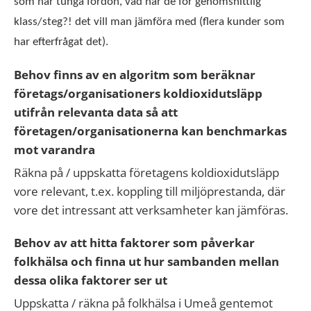
som har tunga fordon, vad har de för genomsnittlig
klass/steg?! det vill man jämföra med (flera kunder som
har efterfrågat det).
Behov finns av en algoritm som beräknar
företags/organisationers koldioxidutsläpp
utifrån relevanta data så att
företagen/organisationerna kan benchmarkas
mot varandra
Räkna på / uppskatta företagens koldioxidutsläpp
vore relevant, t.ex. koppling till miljöprestanda, där
vore det intressant att verksamheter kan jämföras.
Behov av att hitta faktorer som påverkar
folkhälsa och finna ut hur sambanden mellan
dessa olika faktorer ser ut
Uppskatta / räkna på folkhälsa i Umeå gentemot