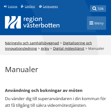
Till innehåll på sidan
Lyssna
Lättläst
Languages
Toggle
Sök
Toggle n
Meny
Näringsliv och samhällsbyggnad
>
Digitalisering och
innovationsledning
>
Arkiv
>
Digital mötestjänst
>
Manualer
Manualer
Användning och bokningar av möten
Du vänder dig till superanvändaren i din kommun för
att få tillgång till säkra videomötestjänsten.