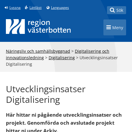
Till innehåll på sidan
Lyssna
Lättläst
Languages
Toggle
Sök
Toggle n
Meny
Näringsliv och samhällsbyggnad
>
Digitalisering och
innovationsledning
>
Digitalisering
>
Utvecklingsinsatser
Digitalisering
Utvecklingsinsatser
Digitalisering
Här hittar ni pågående utvecklingsinsatser och
projekt. Genomförda och avslutade projekt
hittar ni under Arkiv.