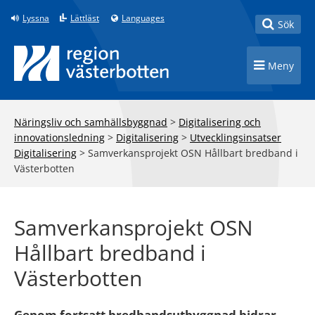
Till innehåll på sidan
Lyssna
Lättläst
Languages
Toggle
Sök
Toggle n
Meny
Näringsliv och samhällsbyggnad
>
Digitalisering och
innovationsledning
>
Digitalisering
>
Utvecklingsinsatser
Digitalisering
>
Samverkansprojekt OSN Hållbart bredband i
Västerbotten
Samverkansprojekt OSN
Hållbart bredband i
Västerbotten
Genom fortsatt bredbandsutbyggnad bidrar