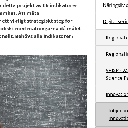
Näringsliv 
 detta projekt av 66 indikatorer
samhet. Att mäta
tt vik­tigt strategiskt steg för
Digitaliser
odiskt med mätningarna då målet
ionellt. Behövs alla indikatorer?
Regional d
Regional 
VRISP - V
Science P
Innovatio
Inbjudan 
Innovat