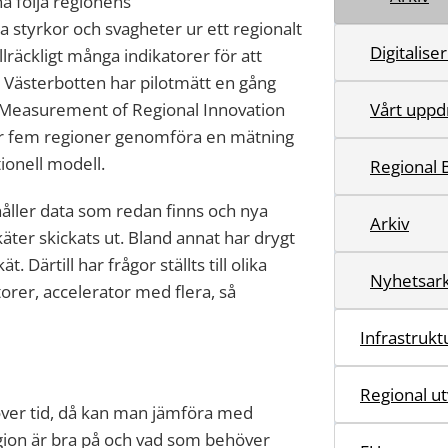
a följa regionens
a styrkor och svagheter ur ett regionalt
Digitalise
lräckligt många indikatorer för att
n Västerbotten har pilotmätt en gång
easurement of Regional Innovation
Vårt uppd
r fem regioner genomföra en mätning
tionell modell.
Regional 
åller data som redan finns och nya
Arkiv
käter skickats ut. Bland annat har drygt
 Därtill har frågor ställts till olika
Nyhetsark
rer, accelerator med flera, så
Infrastruktu
Regional ut
ver tid, då kan man jämföra med
region är bra på och vad som behöver