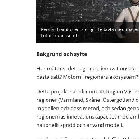
Person framför en stor griffeltavla med mate
Foto: Francescoch
Bakgrund och syfte
Hur mäter vi det regionala innovations­ek
bästa sätt? Motorn i regioners ekosystem?
Detta projekt handlar om att Region Väst
regioner (Värmland, Skåne, Östergötland o
modellen och dess metod, och sedan gen
regionernas innovationskapacitet med ambi
nationellt spridd och använd modell.