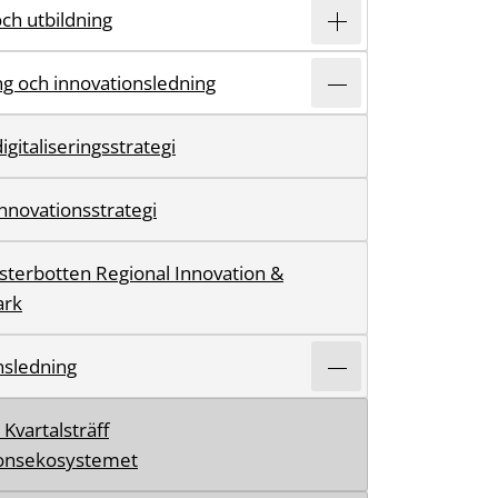
och utbildning
ing och innovationsledning
igitaliseringsstrategi
innovationsstrategi
ästerbotten Regional Innovation &
ark
nsledning
Kvartalsträff
ionsekosystemet