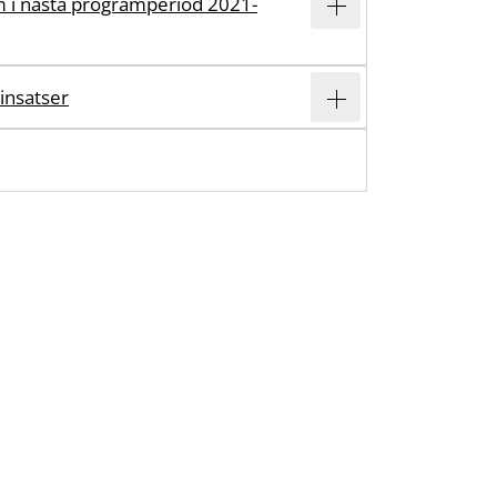
 i nästa programperiod 2021-
insatser