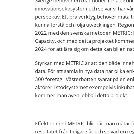
Sverige behöver en mätmodell för att kunn
innovationsekosystem och se var vi har vår
perspektiv. Ett bra verktyg behöver mäta til
kunna förstå och följa utvecklingen. Regio
2022 med den svenska metoden METRIC; M
Capacity, och med detta projektet komme
2024 för att lära sig om detta kan bli en na
Styrkan med METRIC är att den både inneh
data. För att samla in nya data har olika en
300 företag i Västerbotten svarat på en enkät.
aktörer i stödsystemet exempelvis inkubato
kommer man även jobba i detta projekt.
Effekten med METRIC blir när man mätar ö
resultatet från tidigare år och se vad en 