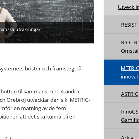
Utveckli
RESIST
matiska uträkningar
RIO - R
Omstäl
METRIC 
osystemets brister och framsteg på
innovat
erbotten tillsammans med 4 andra
ASTRIC
ch Örebro) utvecklar den s.k. METRIC-
omför en mätning av de fem
InnoGS 
tionen att det ska kunna bli en
Gamific
Arkiv