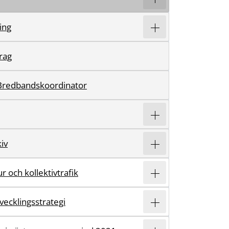
ring
rag
Bredbandskoordinator
iv
r och kollektivtrafik
vecklingsstrategi