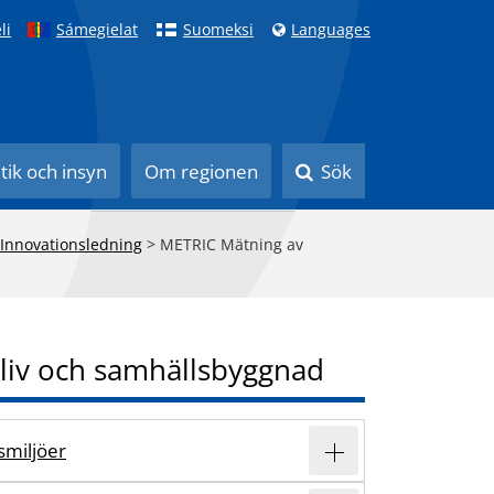
li
Sámegielat
Suomeksi
Languages
itik och insyn
Om regionen
Sök
 Innovationsledning
>
METRIC Mätning av
liv och samhällsbyggnad
vsmiljöer