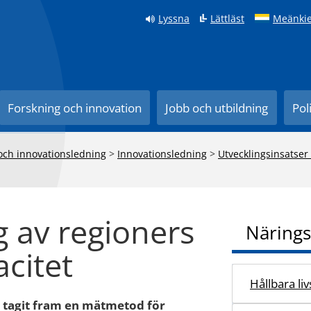
Lyssna
Lättläst
Meänkie
Forskning och innovation
Jobb och utbildning
Pol
 och innovationsledning
>
Innovationsledning
>
Utvecklingsinsatser
 av regioners
Närings
citet
Hållbara li
V tagit fram en mätmetod för