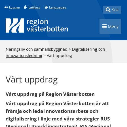
Till innehåll på sidan
Lyssna
Lättläst
Languages
Toggle
Sök
Toggle n
Meny
Näringsliv och samhällsbyggnad
>
Digitalisering och
innovationsledning
>
Vårt uppdrag
Vårt uppdrag
Vårt uppdrag på Region Västerbotten
Vårt uppdrag på Region Västerbotten är att
främja och leda innovationsarbete och
digitalisering i linje med våra strategier RUS
(Regional Utvecklingsstrategi), RIS (Regional