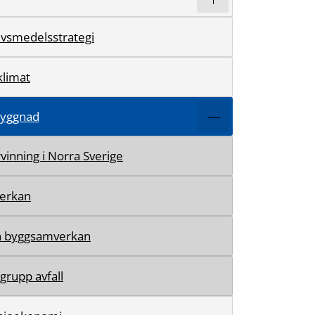
livsmedelsstrategi
klimat
byggnad
rvinning i Norra Sverige
erkan
ch byggsamverkan
rupp avfall