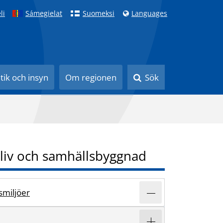
li
Sámegielat
Suomeksi
Languages
itik och insyn
Om regionen
Sök
liv och samhällsbyggnad
vsmiljöer