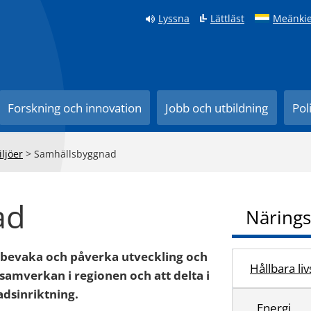
Lyssna
Lättläst
Meänkie
Forskning och innovation
Jobb och utbildning
Pol
iljöer
>
Samhällsbyggnad
ad
Närings
 bevaka och påverka utveckling och
Hållbara li
 samverkan i regionen och att delta i
dsinriktning.
Energi