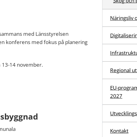
Skog och
Näringsliv 
illsammans med Länsstyrelsen
Digitaliser
en konferens med fokus på planering
Infrastruktu
m 13-14 november.
Regional ut
EU-program
2027
Utvecklings
lsbyggnad
mmunala
Kontakt