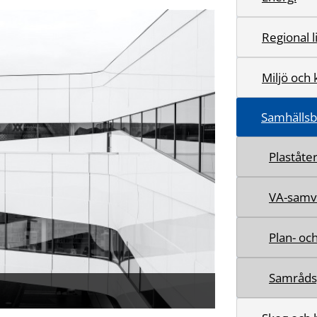
Regional 
Miljö och 
Samhälls
Plaståte
VA-samv
Plan- o
Samrådsg