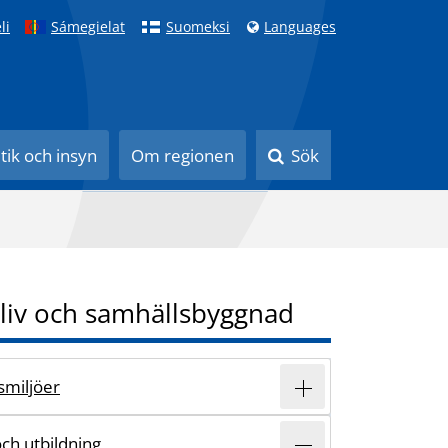
li
Sámegielat
Suomeksi
Languages
itik och insyn
Om regionen
Sök
liv och samhällsbyggnad
vsmiljöer
och utbildning