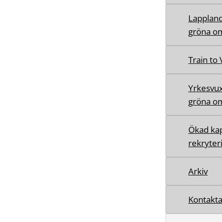
Lappland
gröna om
Train to
Yrkesvux
gröna om
Ökad kap
rekryter
Arkiv
Kontakta