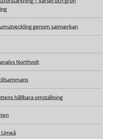
tsförstärkning – Varsel och grön
ing
rumutveckling genom samverkan
analys Northvolt
 tillsammans
ttens hållbara omställning
ten
y Umeå