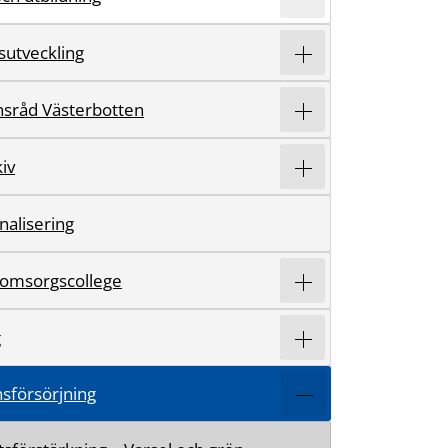
sutveckling
sråd Västerbotten
iv
nalisering
 omsorgscollege
g
försörjning