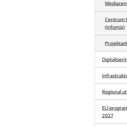
Mediacen
Centrum fö
(Infomix)
Projektark
Digitaliser
Infrastruktu
Regional ut
EU-program
2027