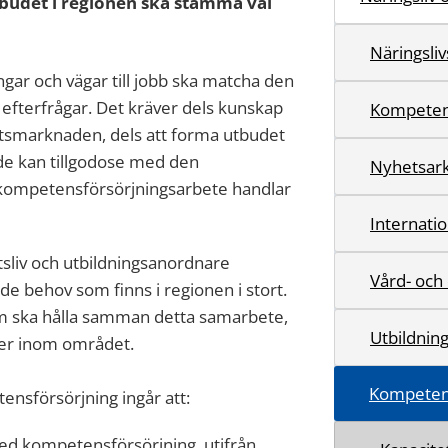
budet i regionen ska stämma väl
Näringsliv
gar och vägar till jobb ska matcha den
fterfrågar. Det kräver dels kunskap
Kompeten
smarknaden, dels att forma utbudet
 de kan tillgodose med den
Nyhetsark
 kompetensförsörjningsarbete handlar
Internatio
tsliv och utbildningsanordnare
Vård- och
e behov som finns i regionen i stort.
om ska hålla samman detta samarbete,
Utbildnin
ter inom området.
Kompetens
nsförsörjning ingår att:
med kompetensförsörjning, utifrån