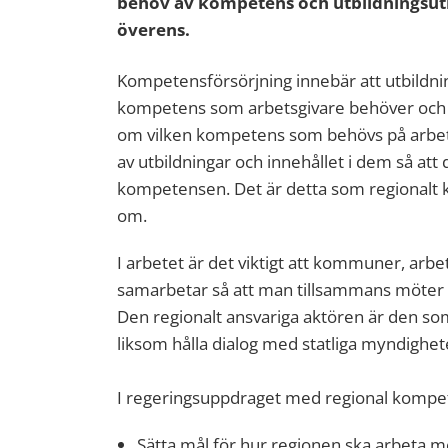
behov av kompetens och utbildningsut
överens.
Kompetensförsörjning innebär att utbildnin
kompetens som arbetsgivare behöver och e
om vilken kompetens som behövs på arbet
av utbildningar och innehållet i dem så att
kompetensen. Det är detta som regionalt
om.
I arbetet är det viktigt att kommuner, arbe
samarbetar så att man tillsammans möter d
Den regionalt ansvariga aktören är den s
liksom hålla dialog med statliga myndighe
I regeringsuppdraget med regional kompete
Sätta mål för hur regionen ska arbeta 