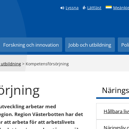
Lyssna
Lättläst
Meänkie
Forskning och innovation
Jobb och utbildning
Pol
 utbildning
>
Kompetensförsörjning
rjning
Närings
 utveckling arbetar med
Hållbara li
egion. Region Västerbotten har det
 att arbeta för att arbetslivets
Näringsliv 