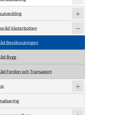
sutveckling
sråd Västerbotten
råd Besöksnäringen
råd Bygg
åd Fordon och Transaport
iv
nalisering