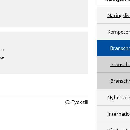
Näringsliv
Kompeten
Bransch
en
.se
Bransch
Branschr
Nyhetsark
Tyck till
Internatio