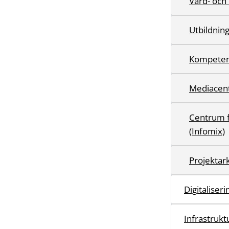
Vård- och
Utbildnin
Kompeten
Mediacen
Centrum fö
(Infomix)
Projektark
Digitaliser
Infrastruktu