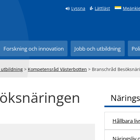
Lyssna
Lättläst
Meänkie
Forskning och innovation
Jobb och utbildning
Pol
 utbildning
>
Kompetensråd Västerbotten
>
Branschråd Besöksnär
öksnäringen
Närings
Hållbara li
Näringsliv 