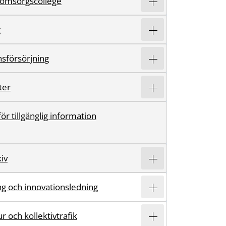
 omsorgscollege
g
sförsörjning
ter
r tillgänglig information
iv
ing och innovationsledning
r och kollektivtrafik