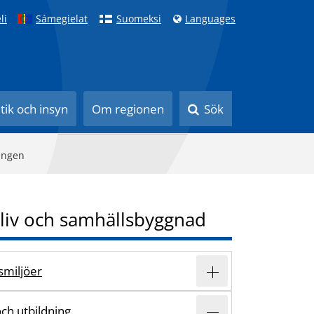
li
Sámegielat
Suomeksi
Languages
itik och insyn
Om regionen
Sök
ingen
liv och samhällsbyggnad
vsmiljöer
och utbildning