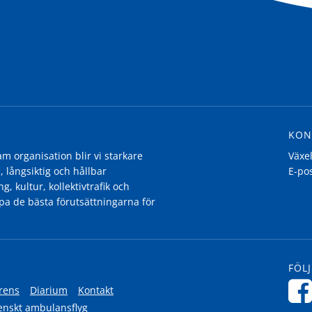
KON
 organisation blir vi starkare
Växe
, långsiktig och hållbar
E-po
g, kultur, kollektivtrafik och
pa de bästa förutsättningarna för
FÖLJ
rens
Diarium
Kontakt
enskt ambulansflyg