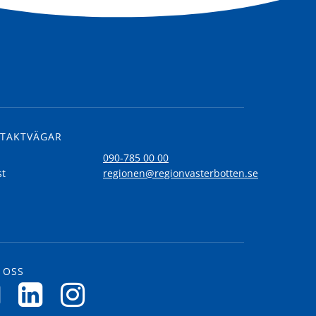
TAKTVÄGAR
l
090-785 00 00
st
regionen@regionvasterbotten.se
 OSS