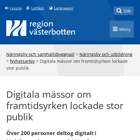
Till innehåll på sidan
Lyssna
Lättläst
Languages
Toggle
Sök
Toggle n
Meny
Näringsliv och samhällsbyggnad
>
Näringsliv och utbildning
>
Nyhetsarkiv
>
Digitala mässor om framtidsyrken lockade
stor publik
Digitala mässor om
framtidsyrken lockade stor
publik
Över 200 personer deltog digitalt i