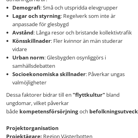
Demografi
: Små och utspridda elevgrupper
Lagar och styrning
: Regelverk som inte är
anpassade för glesbygd
Avstånd
: Långa resor och bristande kollektivtrafik
Könsskillnader
: Fler kvinnor än män studerar
vidare
Urban norm
: Glesbygden osynliggörs i
samhällsdebatten
Socioekonomiska skillnader
: Påverkar ungas
valmöjligheter
Dessa faktorer bidrar till en
"flyttkultur"
bland
ungdomar, vilket påverkar
både
kompetensförsörjning
och
befolkningsutveck
Projektorganisation
Projektägare:
Region Västerbotten