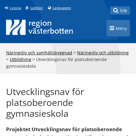
Till innehåll på sidan
Lyssna
Lättläst
Languages
Toggle
Sök
Toggle n
Meny
Näringsliv och samhällsbyggnad
>
Näringsliv och utbildning
>
Utbildning
>
Utvecklingsnav för platsoberoende
gymnasieskola
Utvecklingsnav för
platsoberoende
gymnasieskola
Projektet Utvecklingsnav för platsoberoende