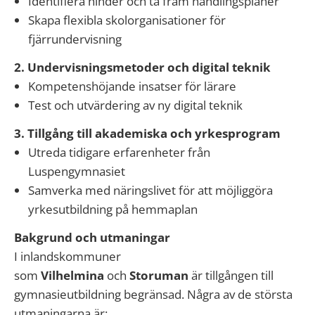
Identifiera hinder och ta fram handlingsplaner
Skapa flexibla skolorganisationer för
fjärrundervisning
2. Undervisningsmetoder och digital teknik
Kompetenshöjande insatser för lärare
Test och utvärdering av ny digital teknik
3. Tillgång till akademiska och yrkesprogram
Utreda tidigare erfarenheter från
Luspengymnasiet
Samverka med näringslivet för att möjliggöra
yrkesutbildning på hemmaplan
Bakgrund och utmaningar
I inlandskommuner
som
Vilhelmina
och
Storuman
är tillgången till
gymnasieutbildning begränsad. Några av de största
utmaningarna är: