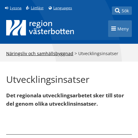
Till innehåll på sidan
Lyssna
Lättläst
Languages
Toggle
Sök
Toggle n
Meny
Näringsliv och samhällsbyggnad
>
Utvecklingsinsatser
Utvecklingsinsatser
Det regionala utvecklingsarbetet sker till stor
del genom olika utvecklinsinsatser.