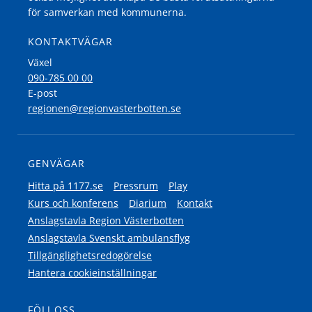
för samverkan med kommunerna.
KONTAKTVÄGAR
Växel
090-785 00 00
E-post
regionen@regionvasterbotten.se
GENVÄGAR
Hitta på 1177.se
Pressrum
Play
Kurs och konferens
Diarium
Kontakt
Anslagstavla Region Västerbotten
Anslagstavla Svenskt ambulansflyg
Tillgänglighetsredogörelse
Hantera cookieinställningar
FÖLJ OSS