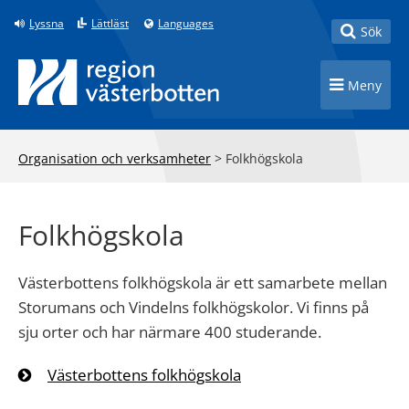
Till innehåll på sidan
Lyssna
Lättläst
Languages
Toggle
Sök
Toggle n
Meny
Organisation och verksamheter
>
Folkhögskola
Folkhögskola
Västerbottens folkhögskola är ett samarbete mellan
Storumans och Vindelns folkhögskolor. Vi finns på
sju orter och har närmare 400 studerande.
Västerbottens folkhögskola