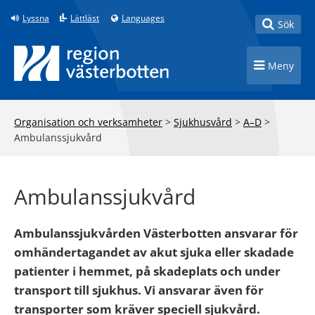
Till innehåll på sidan
Lyssna
Lättläst
Languages
Toggle
Sök
Toggle n
Meny
Organisation och verksamheter
>
Sjukhusvård
>
A–D
>
Ambulanssjukvård
Ambulanssjukvård
Ambulanssjukvården Västerbotten ansvarar för
omhändertagandet av akut sjuka eller skadade
patienter i hemmet, på skadeplats och under
transport till sjukhus. Vi ansvarar även för
transporter som kräver speciell sjukvård.