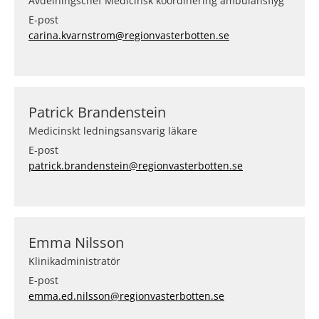
Avdelningschef Medicinsk koordinering ambulansflyg
E-post
carina.kvarnstrom@regionvasterbotten.se
Patrick Brandenstein
Medicinskt ledningsansvarig läkare
E-post
patrick.brandenstein@regionvasterbotten.se
Emma Nilsson
Klinikadministratör
E-post
emma.ed.nilsson@regionvasterbotten.se