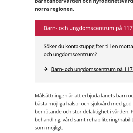
barncancervården och nyföddhetsvårde
norra regionen.
Barn- och ungdomscentrum på 117
Söker du kontaktuppgifter till en mott
och ungdomscentrum?
Barn- och ungdomscentrum på 117
Målsättningen är att erbjuda länets barn o
bästa möjliga hälso- och sjukvård med god ti
bemötande och stor delaktighet i vården. 
behandling, vård samt rehabilitering/habili
som möjligt.