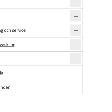
ing och service
veckling
la
mnden