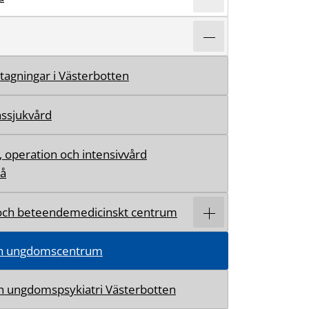
agningar i Västerbotten
ssjukvård
, operation och intensivvård
eå
 och beteendemedicinskt centrum
ch ungdomscentrum
h ungdomspsykiatri Västerbotten