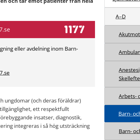
n och tar emot patienter från hela
A–D
7.se
Akutmott
agning eller avdelning inom Barn-
Ambulan
Anestesi
7.se
Skelleft
Arbets-
ch ungdomar (och deras föräldrar)
llgänglighet, ett respektfullt
Barn- o
Förebyggande insatser, diagnostik,
tering integreras i så hög utsträckning
Barn- oc