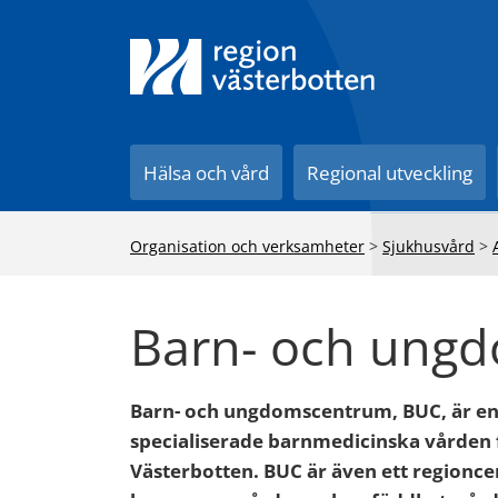
Till innehåll på sidan
Hälsa och vård
Regional utveckling
Organisation och verksamheter
>
Sjukhusvård
>
Barn- och ung
Barn- och ungdomscentrum, BUC, är en 
specialiserade barnmedicinska vården fö
Västerbotten. BUC är även ett regionc