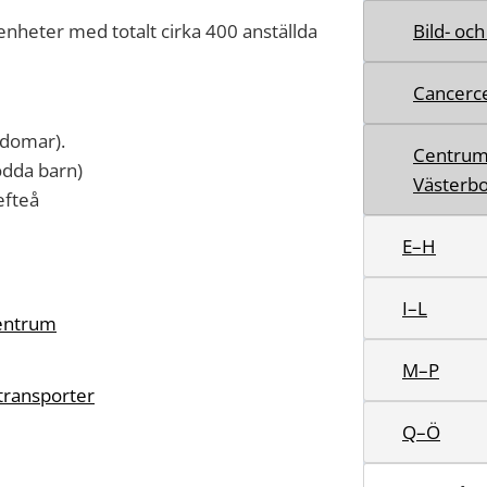
enheter med totalt cirka 400 anställda
Bild- oc
Cancerc
kdomar).
Centrum 
ödda barn)
Västerbo
efteå
E–H
I–L
centrum
M–P
transporter
Q–Ö