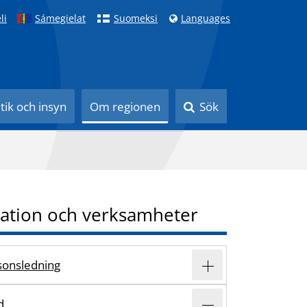
li
Sámegielat
Suomeksi
Languages
itik och insyn
Om regionen
Sök
ation och verksamheter
sonsledning
d