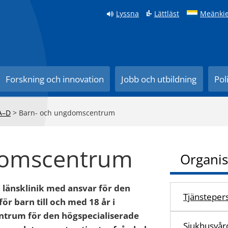
Lyssna
Lättläst
Meänkie
Forskning och innovation
Jobb och utbildning
Pol
A–D
>
Barn- och ungdomscentrum
domscentrum
Organis
länsklinik med ansvar för den
Tjänsteper
r barn till och med 18 år i
entrum för den högspecialiserade
Sjukhusvår