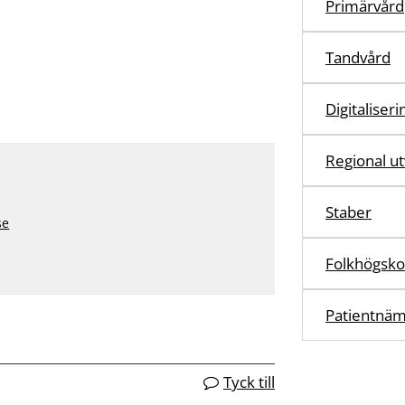
Primärvård
Tandvård
Digitaliser
Regional ut
Staber
se
Folkhögsko
Patientnä
Tyck till