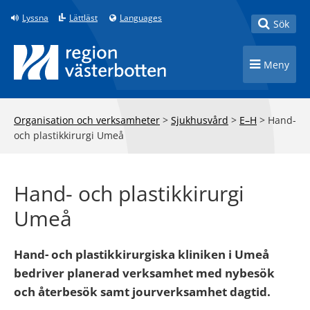
Till innehåll på sidan
Lyssna
Lättläst
Languages
Toggle
Sök
Toggle n
Meny
Organisation och verksamheter
>
Sjukhusvård
>
E–H
>
Hand-
och plastikkirurgi Umeå
Hand- och plastikkirurgi
Umeå
Hand- och plastikkirurgiska kliniken i Umeå
bedriver planerad verksamhet med nybesök
och återbesök samt jourverksamhet dagtid.